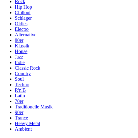
Rock
Hip Hop
Chillout
Schlager
Oldies
Electro
Alternative
80er
Klassik
House
Jazz
Indie
Classic Rock
Country
Soul
Techno
R'n'B
Latin
70er
Traditionelle Musik
90er
Trance
Heavy Metal
Ambient