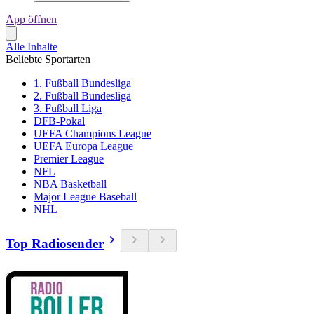
App öffnen
Alle Inhalte
Beliebte Sportarten
1. Fußball Bundesliga
2. Fußball Bundesliga
3. Fußball Liga
DFB-Pokal
UEFA Champions League
UEFA Europa League
Premier League
NFL
NBA Basketball
Major League Baseball
NHL
Top Radiosender