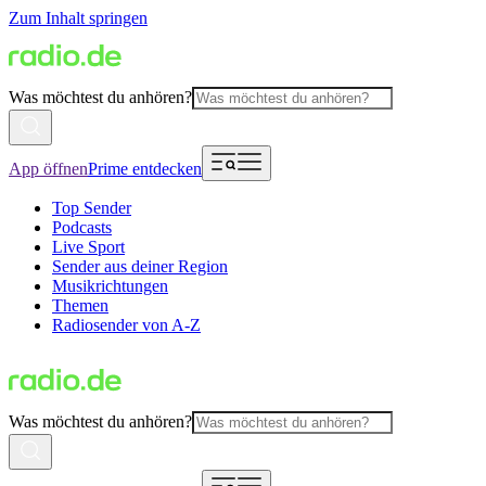
Zum Inhalt springen
Was möchtest du anhören?
App öffnen
Prime entdecken
Top Sender
Podcasts
Live Sport
Sender aus deiner Region
Musikrichtungen
Themen
Radiosender von A-Z
Was möchtest du anhören?