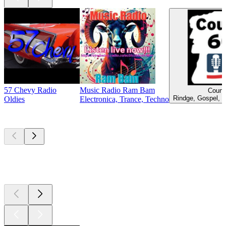
57 Chevy Radio
Music Radio Ram Bam
Count
Rindge, Gospel, B
Oldies
Electronica, Trance, Techno
Top
Podcasts
Top
Podcasts
Top
Podcasts