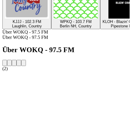
KJJJ - 102.3 FM
WPKQ - 103.7 FM
KLOH - Blazin' 
Laughlin, Country
Berlin NH, Country
Pipestone M
Über WOKQ - 97.5 FM
Über WOKQ - 97.5 FM
Über WOKQ - 97.5 FM
(2)
Sender-Website