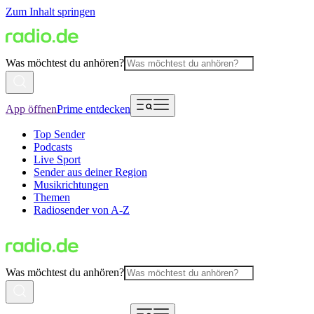
Zum Inhalt springen
Was möchtest du anhören?
App öffnen
Prime entdecken
Top Sender
Podcasts
Live Sport
Sender aus deiner Region
Musikrichtungen
Themen
Radiosender von A-Z
Was möchtest du anhören?