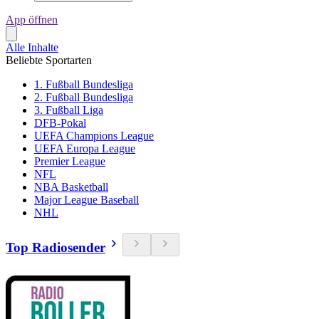
App öffnen
Alle Inhalte
Beliebte Sportarten
1. Fußball Bundesliga
2. Fußball Bundesliga
3. Fußball Liga
DFB-Pokal
UEFA Champions League
UEFA Europa League
Premier League
NFL
NBA Basketball
Major League Baseball
NHL
Top Radiosender