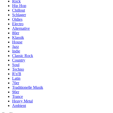
Rock
Hip Hop
Chillout
Schlager
Oldies
Electro
Alternative
80er
Klassik
House
Jazz
Indie
Classic Rock
Country
Soul
Techno
R'n'B
Latin
70er
Traditionelle Musik
90er
Trance
Heavy Metal
Ambient