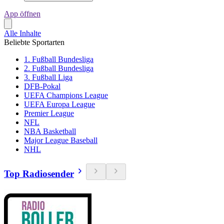
App öffnen
Alle Inhalte
Beliebte Sportarten
1. Fußball Bundesliga
2. Fußball Bundesliga
3. Fußball Liga
DFB-Pokal
UEFA Champions League
UEFA Europa League
Premier League
NFL
NBA Basketball
Major League Baseball
NHL
Top Radiosender