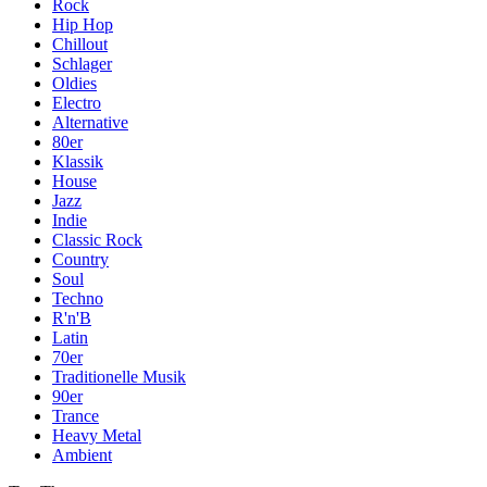
Rock
Hip Hop
Chillout
Schlager
Oldies
Electro
Alternative
80er
Klassik
House
Jazz
Indie
Classic Rock
Country
Soul
Techno
R'n'B
Latin
70er
Traditionelle Musik
90er
Trance
Heavy Metal
Ambient