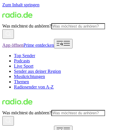
Zum Inhalt springen
Was möchtest du anhören?
App öffnen
Prime entdecken
Top Sender
Podcasts
Live Sport
Sender aus deiner Region
Musikrichtungen
Themen
Radiosender von A-Z
Was möchtest du anhören?