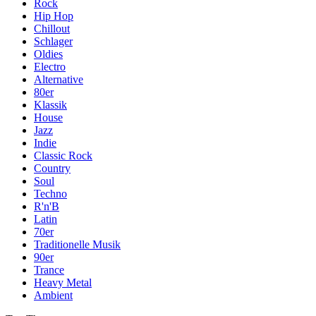
Rock
Hip Hop
Chillout
Schlager
Oldies
Electro
Alternative
80er
Klassik
House
Jazz
Indie
Classic Rock
Country
Soul
Techno
R'n'B
Latin
70er
Traditionelle Musik
90er
Trance
Heavy Metal
Ambient