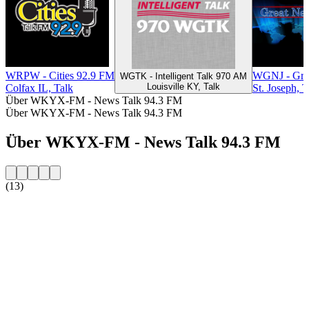
WRPW - Cities 92.9 FM
WGNJ - Gre
WGTK - Intelligent Talk 970 AM
Louisville KY, Talk
Colfax IL, Talk
St. Joseph, T
Über WKYX-FM - News Talk 94.3 FM
Über WKYX-FM - News Talk 94.3 FM
Über WKYX-FM - News Talk 94.3 FM
(13)
Sender-Website