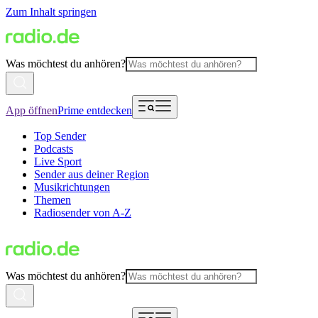
Zum Inhalt springen
Was möchtest du anhören?
App öffnen
Prime entdecken
Top Sender
Podcasts
Live Sport
Sender aus deiner Region
Musikrichtungen
Themen
Radiosender von A-Z
Was möchtest du anhören?