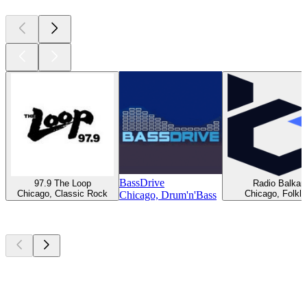
BassDrive
97.9 The Loop
Radio Balkan
Chicago, Classic Rock
Chicago, Folklo
Chicago, Drum'n'Bass
Top
Podcasts
Top
Podcasts
Top
Podcasts