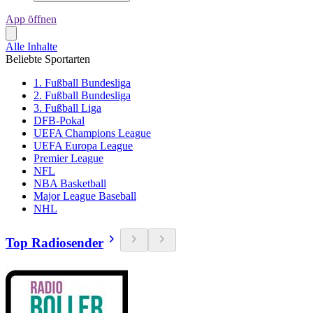
App öffnen
Alle Inhalte
Beliebte Sportarten
1. Fußball Bundesliga
2. Fußball Bundesliga
3. Fußball Liga
DFB-Pokal
UEFA Champions League
UEFA Europa League
Premier League
NFL
NBA Basketball
Major League Baseball
NHL
Top Radiosender