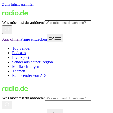
Zum Inhalt springen
Was möchtest du anhören?
App öffnen
Prime entdecken
Top Sender
Podcasts
Live Sport
Sender aus deiner Region
Musikrichtungen
Themen
Radiosender von A-Z
Was möchtest du anhören?