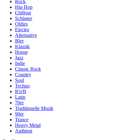
Rock
Hip Hop
Chillout
Schlager
Oldies
Electro
Alternative
80er
Klassik
House
Jazz
Indie
Classic Rock
Country
Soul
Techno
R'n'B
Latin
70er
Traditionelle Musik
90er
Trance
Heavy Metal
Ambient