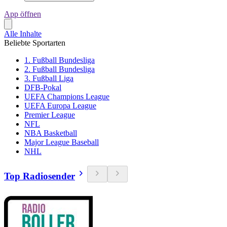
App öffnen
Alle Inhalte
Beliebte Sportarten
1. Fußball Bundesliga
2. Fußball Bundesliga
3. Fußball Liga
DFB-Pokal
UEFA Champions League
UEFA Europa League
Premier League
NFL
NBA Basketball
Major League Baseball
NHL
Top Radiosender