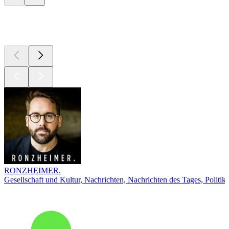
Top
Podcasts
RONZHEIMER.
Gesellschaft und Kultur, Nachrichten, Nachrichten des Tages, Politik