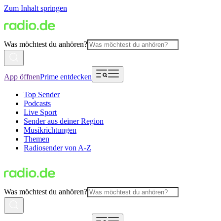
Zum Inhalt springen
Was möchtest du anhören?
App öffnen
Prime entdecken
Top Sender
Podcasts
Live Sport
Sender aus deiner Region
Musikrichtungen
Themen
Radiosender von A-Z
Was möchtest du anhören?