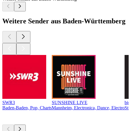
Weitere Sender aus Baden-Württemberg
SWR3
SUNSHINE LIVE
bi
Baden-Baden, Pop, Charts
Mannheim, Electronica, Dance, Electro
Stu
Top
Podcasts
Top
Podcasts