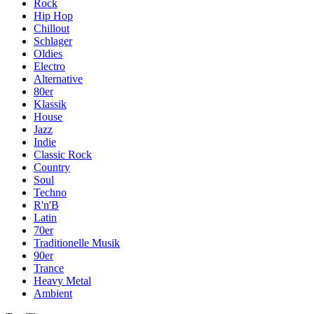
Rock
Hip Hop
Chillout
Schlager
Oldies
Electro
Alternative
80er
Klassik
House
Jazz
Indie
Classic Rock
Country
Soul
Techno
R'n'B
Latin
70er
Traditionelle Musik
90er
Trance
Heavy Metal
Ambient