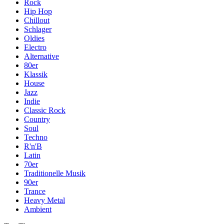
Rock
Hip Hop
Chillout
Schlager
Oldies
Electro
Alternative
80er
Klassik
House
Jazz
Indie
Classic Rock
Country
Soul
Techno
R'n'B
Latin
70er
Traditionelle Musik
90er
Trance
Heavy Metal
Ambient