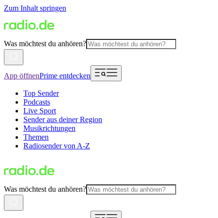
Zum Inhalt springen
Was möchtest du anhören?
App öffnen
Prime entdecken
Top Sender
Podcasts
Live Sport
Sender aus deiner Region
Musikrichtungen
Themen
Radiosender von A-Z
Was möchtest du anhören?