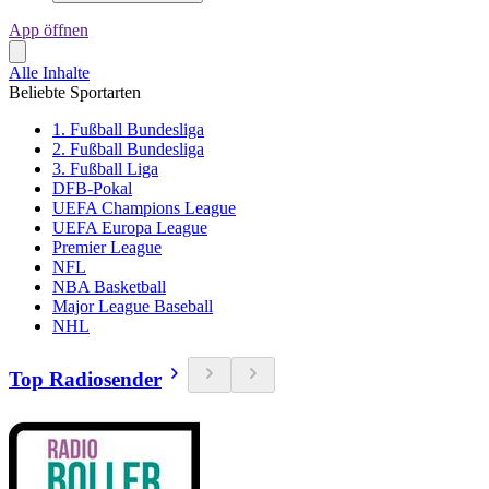
App öffnen
Alle Inhalte
Beliebte Sportarten
1. Fußball Bundesliga
2. Fußball Bundesliga
3. Fußball Liga
DFB-Pokal
UEFA Champions League
UEFA Europa League
Premier League
NFL
NBA Basketball
Major League Baseball
NHL
Top Radiosender