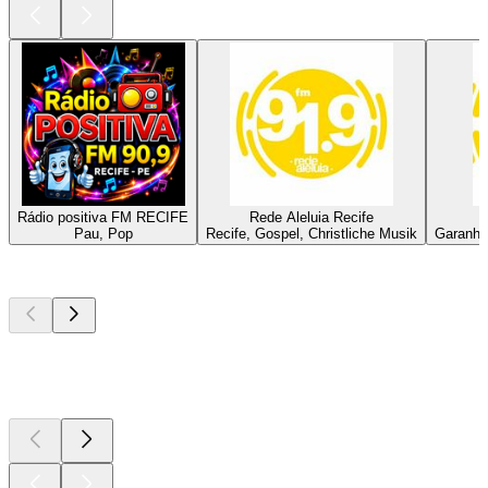
Rádio positiva FM RECIFE
Rede Aleluia Recife
R
Pau, Pop
Recife, Gospel, Christliche Musik
Garanhun
Top
Podcasts
Top
Podcasts
Top
Podcasts