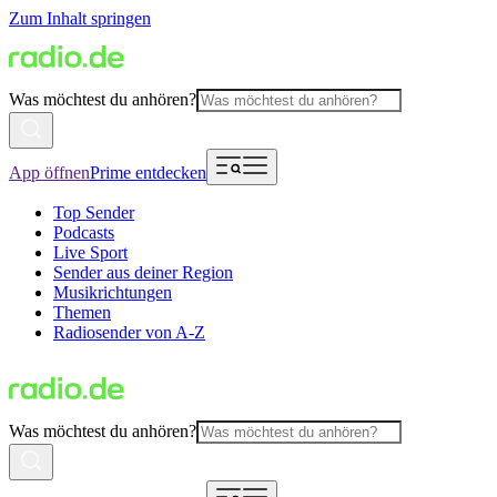
Zum Inhalt springen
Was möchtest du anhören?
App öffnen
Prime entdecken
Top Sender
Podcasts
Live Sport
Sender aus deiner Region
Musikrichtungen
Themen
Radiosender von A-Z
Was möchtest du anhören?