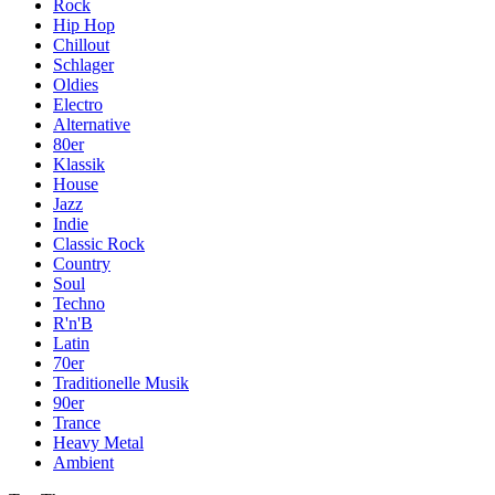
Rock
Hip Hop
Chillout
Schlager
Oldies
Electro
Alternative
80er
Klassik
House
Jazz
Indie
Classic Rock
Country
Soul
Techno
R'n'B
Latin
70er
Traditionelle Musik
90er
Trance
Heavy Metal
Ambient