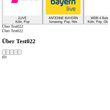
1LIVE
ANTENNE BAYERN
WDR 4 Ruhrg
Köln, Pop
Ismaning, Pop, Hits
Köln, Pop, Oldi
Über Test022
Über Test022
Über Test022
(0)
Sender-Website