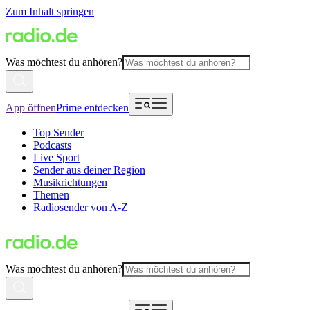
Zum Inhalt springen
Was möchtest du anhören?
App öffnen
Prime entdecken
Top Sender
Podcasts
Live Sport
Sender aus deiner Region
Musikrichtungen
Themen
Radiosender von A-Z
Was möchtest du anhören?