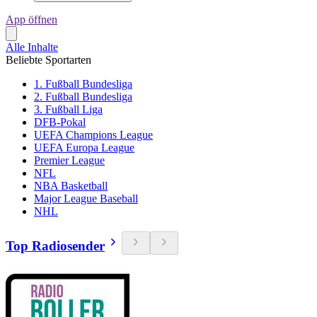
App öffnen
Alle Inhalte
Beliebte Sportarten
1. Fußball Bundesliga
2. Fußball Bundesliga
3. Fußball Liga
DFB-Pokal
UEFA Champions League
UEFA Europa League
Premier League
NFL
NBA Basketball
Major League Baseball
NHL
Top Radiosender