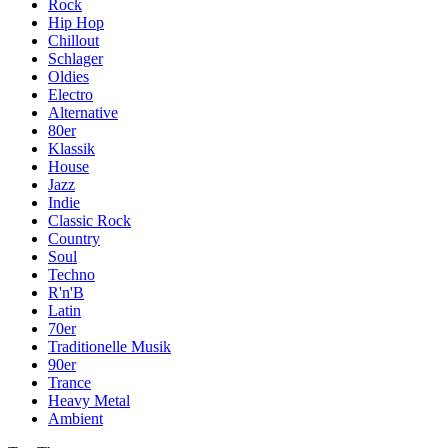
Rock
Hip Hop
Chillout
Schlager
Oldies
Electro
Alternative
80er
Klassik
House
Jazz
Indie
Classic Rock
Country
Soul
Techno
R'n'B
Latin
70er
Traditionelle Musik
90er
Trance
Heavy Metal
Ambient