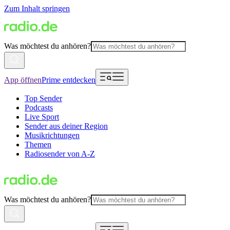
Zum Inhalt springen
Was möchtest du anhören?
App öffnen
Prime entdecken
Top Sender
Podcasts
Live Sport
Sender aus deiner Region
Musikrichtungen
Themen
Radiosender von A-Z
Was möchtest du anhören?