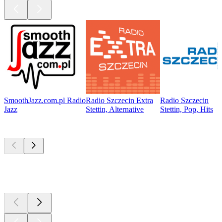
SmoothJazz.com.pl Radio
Radio Szczecin Extra
Radio Szczecin
Jazz
Stettin, Alternative
Stettin, Pop, Hits
Top
Podcasts
Top
Podcasts
Top
Podcasts