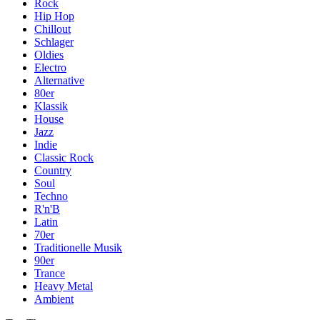
Rock
Hip Hop
Chillout
Schlager
Oldies
Electro
Alternative
80er
Klassik
House
Jazz
Indie
Classic Rock
Country
Soul
Techno
R'n'B
Latin
70er
Traditionelle Musik
90er
Trance
Heavy Metal
Ambient