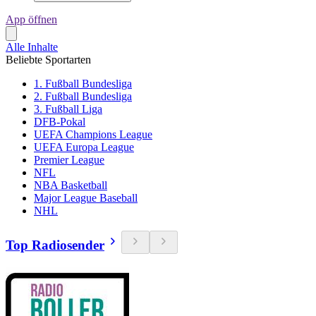
App öffnen
Alle Inhalte
Beliebte Sportarten
1. Fußball Bundesliga
2. Fußball Bundesliga
3. Fußball Liga
DFB-Pokal
UEFA Champions League
UEFA Europa League
Premier League
NFL
NBA Basketball
Major League Baseball
NHL
Top Radiosender