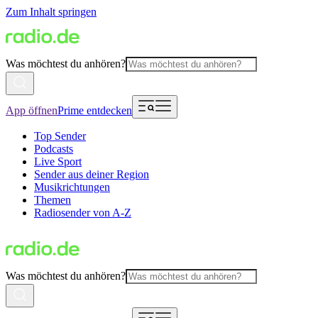
Zum Inhalt springen
Was möchtest du anhören?
App öffnen
Prime entdecken
Top Sender
Podcasts
Live Sport
Sender aus deiner Region
Musikrichtungen
Themen
Radiosender von A-Z
Was möchtest du anhören?