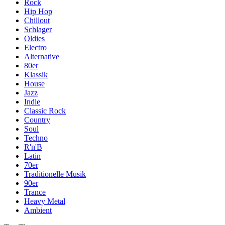
Rock
Hip Hop
Chillout
Schlager
Oldies
Electro
Alternative
80er
Klassik
House
Jazz
Indie
Classic Rock
Country
Soul
Techno
R'n'B
Latin
70er
Traditionelle Musik
90er
Trance
Heavy Metal
Ambient