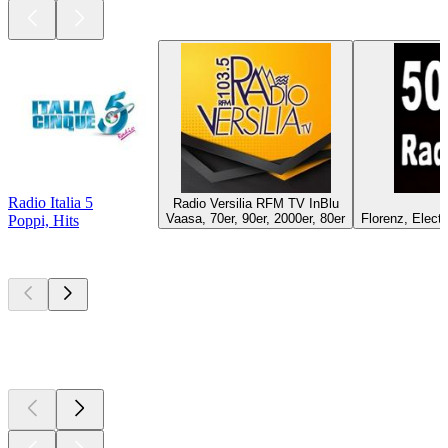
Radio Italia 5
Radio Versilia RFM TV InBlu
R
Vaasa, 70er, 90er, 2000er, 80er
Florenz, Elect
Poppi, Hits
Top
Podcasts
Top
Podcasts
Top
Podcasts