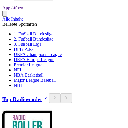
App öffnen
Alle Inhalte
Beliebte Sportarten
1. Fußball Bundesliga
2. Fußball Bundesliga
3. Fußball Liga
DFB-Pokal
UEFA Champions League
UEFA Europa League
Premier League
NFL
NBA Basketball
Major League Baseball
NHL
Top Radiosender