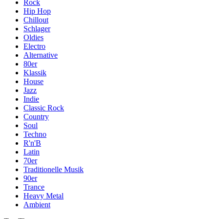
Rock
Hip Hop
Chillout
Schlager
Oldies
Electro
Alternative
80er
Klassik
House
Jazz
Indie
Classic Rock
Country
Soul
Techno
R'n'B
Latin
70er
Traditionelle Musik
90er
Trance
Heavy Metal
Ambient