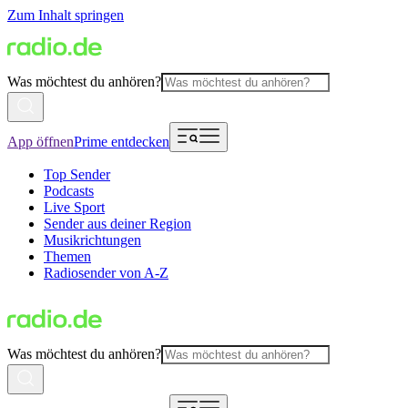
Zum Inhalt springen
Was möchtest du anhören?
App öffnen
Prime entdecken
Top Sender
Podcasts
Live Sport
Sender aus deiner Region
Musikrichtungen
Themen
Radiosender von A-Z
Was möchtest du anhören?