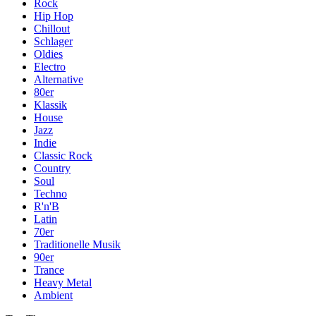
Rock
Hip Hop
Chillout
Schlager
Oldies
Electro
Alternative
80er
Klassik
House
Jazz
Indie
Classic Rock
Country
Soul
Techno
R'n'B
Latin
70er
Traditionelle Musik
90er
Trance
Heavy Metal
Ambient