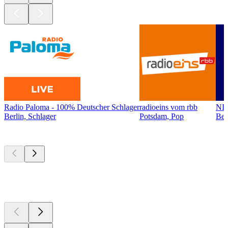
Radio Paloma - 100% Deutscher Schlager
radioeins vom rbb
NI
Berlin, Schlager
Potsdam, Pop
Ber
Top
Podcasts
Top
Podcasts
Top
Podcasts