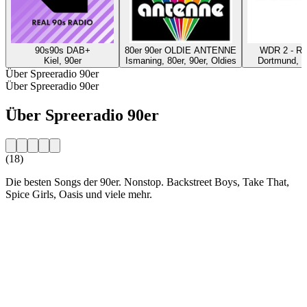
90s90s DAB+
80er 90er OLDIE ANTENNE
WDR 2 - Ru
Kiel, 90er
Ismaning, 80er, 90er, Oldies
Dortmund, P
Über Spreeradio 90er
Über Spreeradio 90er
Über Spreeradio 90er
(18)
Die besten Songs der 90er. Nonstop. Backstreet Boys, Take That,
Spice Girls, Oasis und viele mehr.
Sender-Website