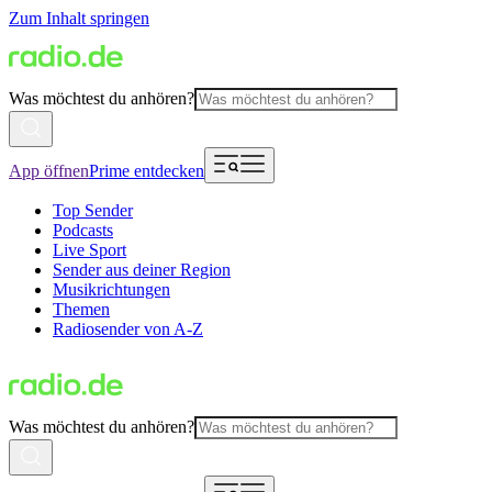
Zum Inhalt springen
Was möchtest du anhören?
App öffnen
Prime entdecken
Top Sender
Podcasts
Live Sport
Sender aus deiner Region
Musikrichtungen
Themen
Radiosender von A-Z
Was möchtest du anhören?