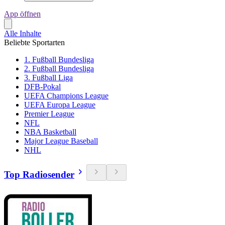
App öffnen
Alle Inhalte
Beliebte Sportarten
1. Fußball Bundesliga
2. Fußball Bundesliga
3. Fußball Liga
DFB-Pokal
UEFA Champions League
UEFA Europa League
Premier League
NFL
NBA Basketball
Major League Baseball
NHL
Top Radiosender