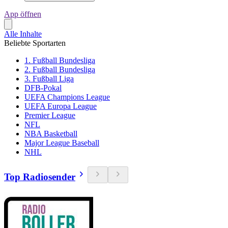
App öffnen
Alle Inhalte
Beliebte Sportarten
1. Fußball Bundesliga
2. Fußball Bundesliga
3. Fußball Liga
DFB-Pokal
UEFA Champions League
UEFA Europa League
Premier League
NFL
NBA Basketball
Major League Baseball
NHL
Top Radiosender