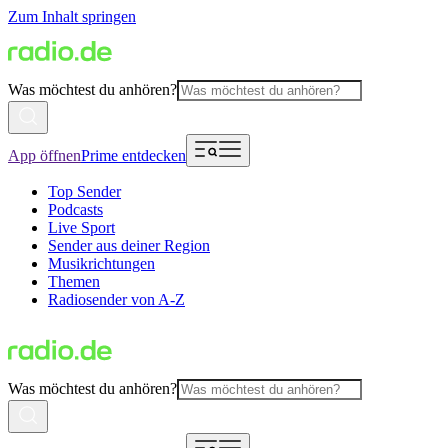
Zum Inhalt springen
Was möchtest du anhören?
App öffnen
Prime entdecken
Top Sender
Podcasts
Live Sport
Sender aus deiner Region
Musikrichtungen
Themen
Radiosender von A-Z
Was möchtest du anhören?