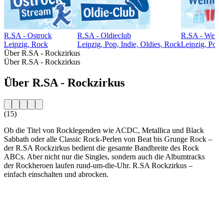
R.SA - Ostrock
R.SA - Oldieclub
R.SA - Weih
Leipzig, Rock
Leipzig, Pop, Indie, Oldies, Rock
Leipzig, Pop
Über R.SA - Rockzirkus
Über R.SA - Rockzirkus
Über R.SA - Rockzirkus
(15)
Ob die Titel von Rocklegenden wie ACDC, Metallica und Black
Sabbath oder alle Classic Rock-Perlen von Beat bis Grunge Rock –
der R.SA Rockzirkus bedient die gesamte Bandbreite des Rock
ABCs. Aber nicht nur die Singles, sondern auch die Albumtracks
der Rockheroen laufen rund-um-die-Uhr. R.SA Rockzirkus –
einfach einschalten und abrocken.
Sender-Website