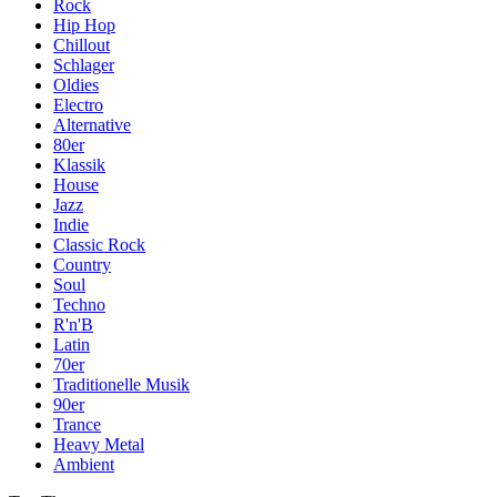
Rock
Hip Hop
Chillout
Schlager
Oldies
Electro
Alternative
80er
Klassik
House
Jazz
Indie
Classic Rock
Country
Soul
Techno
R'n'B
Latin
70er
Traditionelle Musik
90er
Trance
Heavy Metal
Ambient