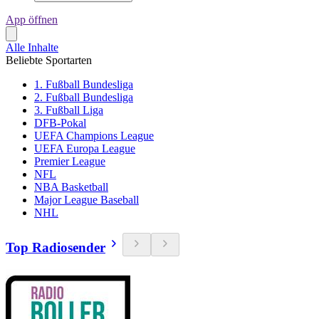
App öffnen
Alle Inhalte
Beliebte Sportarten
1. Fußball Bundesliga
2. Fußball Bundesliga
3. Fußball Liga
DFB-Pokal
UEFA Champions League
UEFA Europa League
Premier League
NFL
NBA Basketball
Major League Baseball
NHL
Top Radiosender