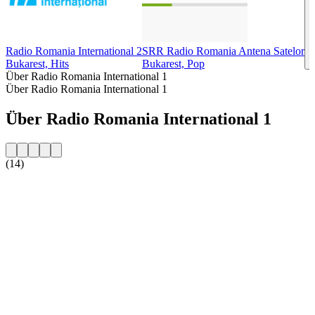
Radio Romania International 2
SRR Radio Romania Antena Satelor
S
Bukarest, Hits
Bukarest, Pop
Über Radio Romania International 1
Über Radio Romania International 1
Über Radio Romania International 1
(14)
Sender-Website