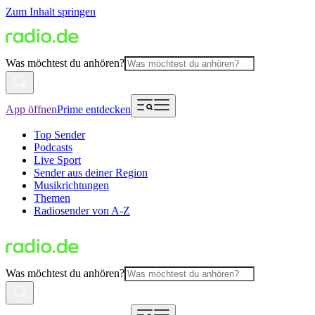
Zum Inhalt springen
Was möchtest du anhören?
App öffnen
Prime entdecken
Top Sender
Podcasts
Live Sport
Sender aus deiner Region
Musikrichtungen
Themen
Radiosender von A-Z
Was möchtest du anhören?