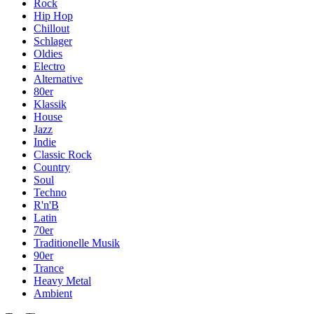
Rock
Hip Hop
Chillout
Schlager
Oldies
Electro
Alternative
80er
Klassik
House
Jazz
Indie
Classic Rock
Country
Soul
Techno
R'n'B
Latin
70er
Traditionelle Musik
90er
Trance
Heavy Metal
Ambient