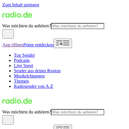
Zum Inhalt springen
Was möchtest du anhören?
App öffnen
Prime entdecken
Top Sender
Podcasts
Live Sport
Sender aus deiner Region
Musikrichtungen
Themen
Radiosender von A-Z
Was möchtest du anhören?