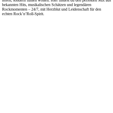
hören, sondern fühlen wollen. Hier findest du den perfekten Mix aus
bekannten Hits, musikalischen Schätzen und legendären
Rockmomenten – 24/7, mit Herzblut und Leidenschaft für den
echten Rock’n’Roll-Spirit.
Sender-Website