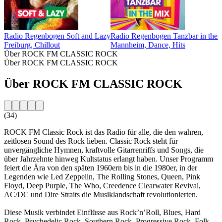
Radio Regenbogen Soft and Lazy
Radio Regenbogen Tanzbar in the 
Freiburg, Chillout
Mannheim, Dance, Hits
Über ROCK FM CLASSIC ROCK
Über ROCK FM CLASSIC ROCK
Über ROCK FM CLASSIC ROCK
(34)
ROCK FM Classic Rock ist das Radio für alle, die den wahren,
zeitlosen Sound des Rock lieben. Classic Rock steht für
unvergängliche Hymnen, kraftvolle Gitarrenriffs und Songs, die
über Jahrzehnte hinweg Kultstatus erlangt haben. Unser Programm
feiert die Ära von den späten 1960ern bis in die 1980er, in der
Legenden wie Led Zeppelin, The Rolling Stones, Queen, Pink
Floyd, Deep Purple, The Who, Creedence Clearwater Revival,
AC/DC und Dire Straits die Musiklandschaft revolutionierten.
Diese Musik verbindet Einflüsse aus Rock’n’Roll, Blues, Hard
Rock, Psychedelic Rock, Southern Rock, Progressive Rock, Folk