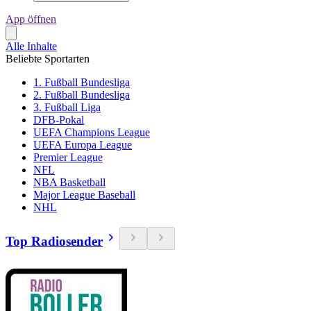
App öffnen
Alle Inhalte
Beliebte Sportarten
1. Fußball Bundesliga
2. Fußball Bundesliga
3. Fußball Liga
DFB-Pokal
UEFA Champions League
UEFA Europa League
Premier League
NFL
NBA Basketball
Major League Baseball
NHL
Top Radiosender