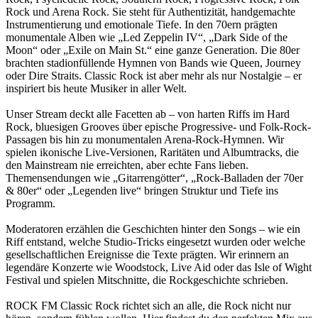
Rock und Arena Rock. Sie steht für Authentizität, handgemachte
Instrumentierung und emotionale Tiefe. In den 70ern prägten
monumentale Alben wie „Led Zeppelin IV“, „Dark Side of the
Moon“ oder „Exile on Main St.“ eine ganze Generation. Die 80er
brachten stadionfüllende Hymnen von Bands wie Queen, Journey
oder Dire Straits. Classic Rock ist aber mehr als nur Nostalgie – er
inspiriert bis heute Musiker in aller Welt.
Unser Stream deckt alle Facetten ab – von harten Riffs im Hard
Rock, bluesigen Grooves über epische Progressive- und Folk-Rock-
Passagen bis hin zu monumentalen Arena-Rock-Hymnen. Wir
spielen ikonische Live-Versionen, Raritäten und Albumtracks, die
den Mainstream nie erreichten, aber echte Fans lieben.
Themensendungen wie „Gitarrengötter“, „Rock-Balladen der 70er
& 80er“ oder „Legenden live“ bringen Struktur und Tiefe ins
Programm.
Moderatoren erzählen die Geschichten hinter den Songs – wie ein
Riff entstand, welche Studio-Tricks eingesetzt wurden oder welche
gesellschaftlichen Ereignisse die Texte prägten. Wir erinnern an
legendäre Konzerte wie Woodstock, Live Aid oder das Isle of Wight
Festival und spielen Mitschnitte, die Rockgeschichte schrieben.
ROCK FM Classic Rock richtet sich an alle, die Rock nicht nur