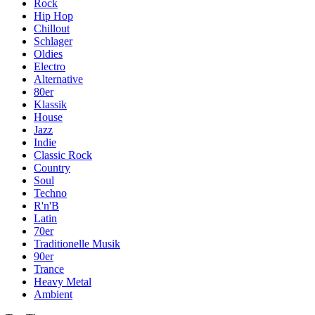
Rock
Hip Hop
Chillout
Schlager
Oldies
Electro
Alternative
80er
Klassik
House
Jazz
Indie
Classic Rock
Country
Soul
Techno
R'n'B
Latin
70er
Traditionelle Musik
90er
Trance
Heavy Metal
Ambient