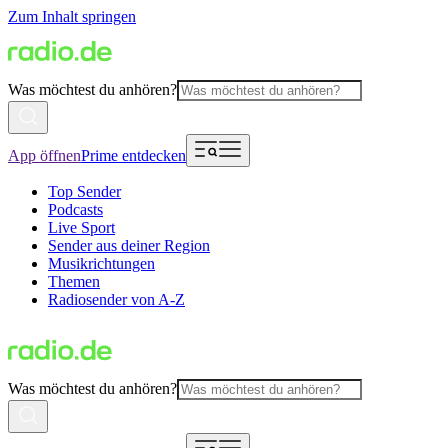
Zum Inhalt springen
Was möchtest du anhören?
App öffnen
Prime entdecken
Top Sender
Podcasts
Live Sport
Sender aus deiner Region
Musikrichtungen
Themen
Radiosender von A-Z
Was möchtest du anhören?