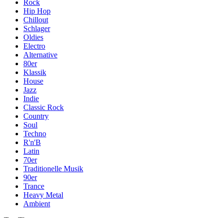
Rock
Hip Hop
Chillout
Schlager
Oldies
Electro
Alternative
80er
Klassik
House
Jazz
Indie
Classic Rock
Country
Soul
Techno
R'n'B
Latin
70er
Traditionelle Musik
90er
Trance
Heavy Metal
Ambient