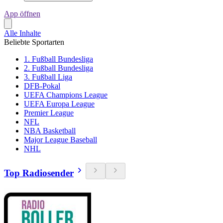
App öffnen
Alle Inhalte
Beliebte Sportarten
1. Fußball Bundesliga
2. Fußball Bundesliga
3. Fußball Liga
DFB-Pokal
UEFA Champions League
UEFA Europa League
Premier League
NFL
NBA Basketball
Major League Baseball
NHL
Top Radiosender