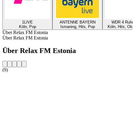
1LIVE
ANTENNE BAYERN
WDR 4 Ruhrg
Köln, Pop
Ismaning, Hits, Pop
Köln, Hits, Old
Über Relax FM Estonia
Über Relax FM Estonia
Über Relax FM Estonia
(9)
Sender-Website