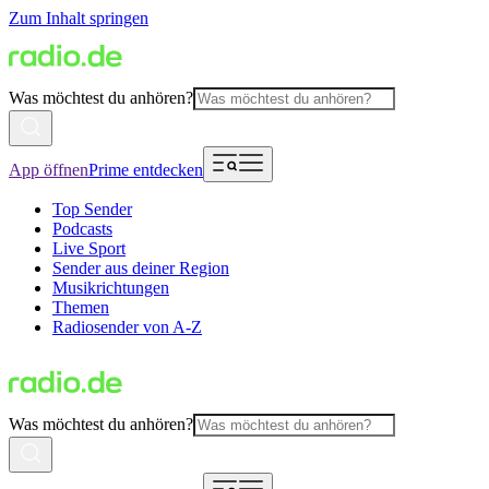
Zum Inhalt springen
Was möchtest du anhören?
App öffnen
Prime entdecken
Top Sender
Podcasts
Live Sport
Sender aus deiner Region
Musikrichtungen
Themen
Radiosender von A-Z
Was möchtest du anhören?