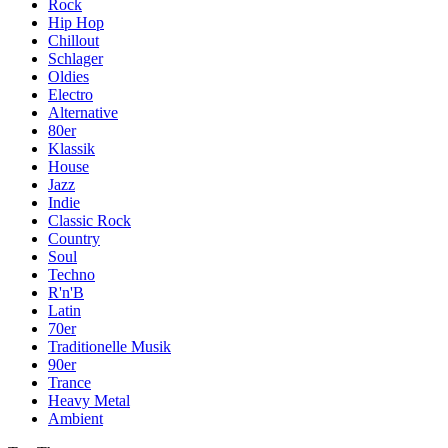
Rock
Hip Hop
Chillout
Schlager
Oldies
Electro
Alternative
80er
Klassik
House
Jazz
Indie
Classic Rock
Country
Soul
Techno
R'n'B
Latin
70er
Traditionelle Musik
90er
Trance
Heavy Metal
Ambient