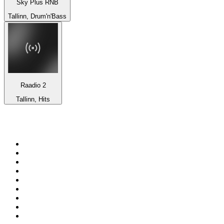
Sky Plus RNB
Tallinn, Drum'n'Bass
Raadio 2
Tallinn, Hits
Top 100 auf
radio.de
1
.
Radio Bollerwagen
2
.
1LIVE
3
.
ANTENNE BAYERN
4
.
WDR 4 Ruhrgebiet
5
.
SWR3
6
.
SUNSHINE LIVE
7
.
bigFM
8
.
Radio Paloma - 100% Deutscher Schlager
9
.
Deutschlandfunk