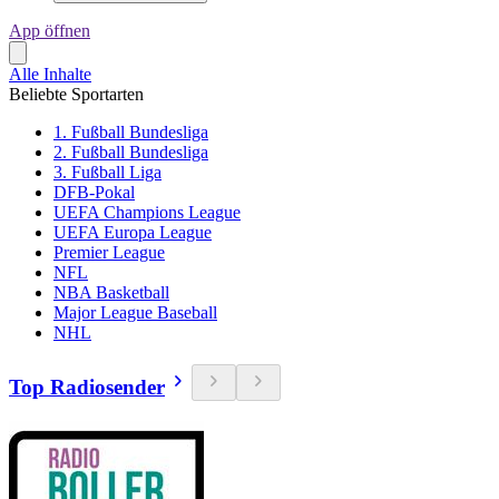
App öffnen
Alle Inhalte
Beliebte Sportarten
1. Fußball Bundesliga
2. Fußball Bundesliga
3. Fußball Liga
DFB-Pokal
UEFA Champions League
UEFA Europa League
Premier League
NFL
NBA Basketball
Major League Baseball
NHL
Top Radiosender