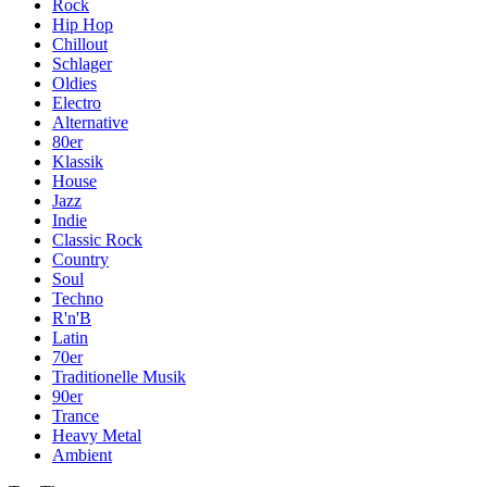
Rock
Hip Hop
Chillout
Schlager
Oldies
Electro
Alternative
80er
Klassik
House
Jazz
Indie
Classic Rock
Country
Soul
Techno
R'n'B
Latin
70er
Traditionelle Musik
90er
Trance
Heavy Metal
Ambient