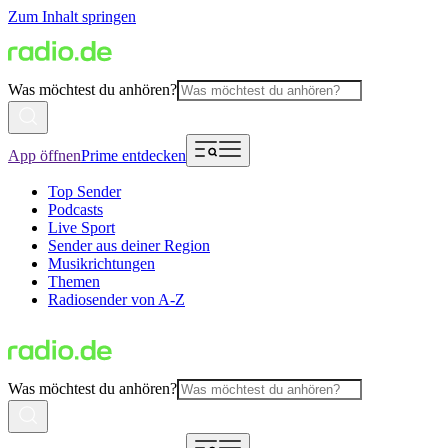
Zum Inhalt springen
Was möchtest du anhören?
App öffnen
Prime entdecken
Top Sender
Podcasts
Live Sport
Sender aus deiner Region
Musikrichtungen
Themen
Radiosender von A-Z
Was möchtest du anhören?