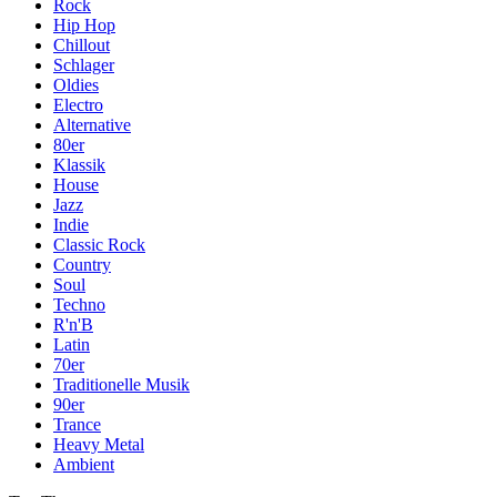
Rock
Hip Hop
Chillout
Schlager
Oldies
Electro
Alternative
80er
Klassik
House
Jazz
Indie
Classic Rock
Country
Soul
Techno
R'n'B
Latin
70er
Traditionelle Musik
90er
Trance
Heavy Metal
Ambient