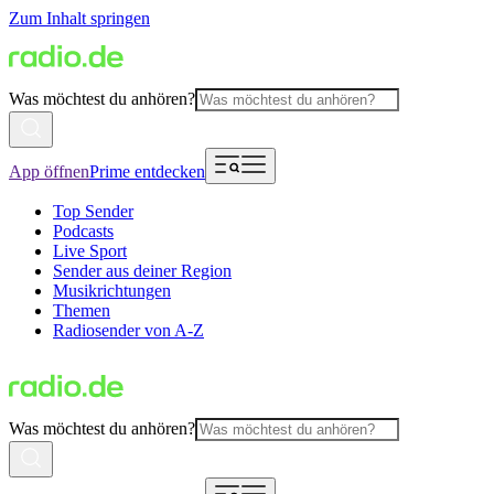
Zum Inhalt springen
Was möchtest du anhören?
App öffnen
Prime entdecken
Top Sender
Podcasts
Live Sport
Sender aus deiner Region
Musikrichtungen
Themen
Radiosender von A-Z
Was möchtest du anhören?