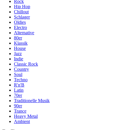
Rock
Hip Hop
Chillout
Schlager
Oldies
Electro
Alternative
80er
Klassik
House
Jazz
Indie
Classic Rock
Country
Soul
Techno
R'n'B
Latin
70er
Traditionelle Musik
90er
Trance
Heavy Metal
Ambient