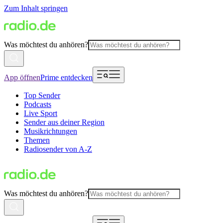
Zum Inhalt springen
Was möchtest du anhören?
App öffnen
Prime entdecken
Top Sender
Podcasts
Live Sport
Sender aus deiner Region
Musikrichtungen
Themen
Radiosender von A-Z
Was möchtest du anhören?