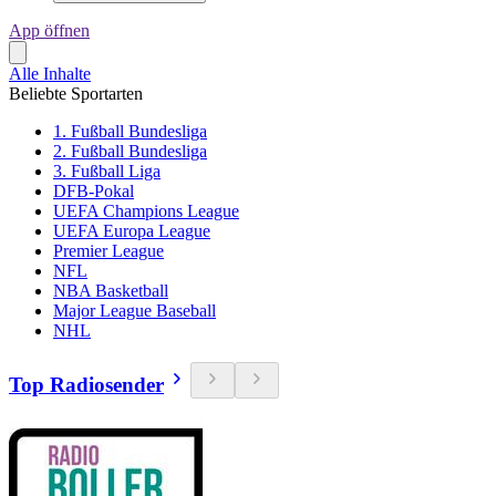
App öffnen
Alle Inhalte
Beliebte Sportarten
1. Fußball Bundesliga
2. Fußball Bundesliga
3. Fußball Liga
DFB-Pokal
UEFA Champions League
UEFA Europa League
Premier League
NFL
NBA Basketball
Major League Baseball
NHL
Top Radiosender