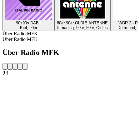
90s90s DAB+
80er 90er OLDIE ANTENNE
WDR 2 - Ru
Kiel, 90er
Ismaning, 90er, 80er, Oldies
Dortmund, P
Über Radio MFK
Über Radio MFK
Über Radio MFK
(0)
Sender-Website