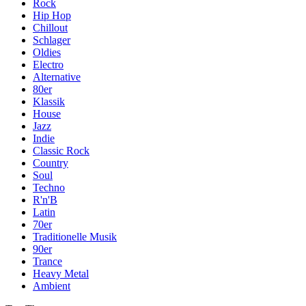
Rock
Hip Hop
Chillout
Schlager
Oldies
Electro
Alternative
80er
Klassik
House
Jazz
Indie
Classic Rock
Country
Soul
Techno
R'n'B
Latin
70er
Traditionelle Musik
90er
Trance
Heavy Metal
Ambient