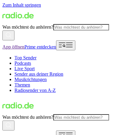
Zum Inhalt springen
Was möchtest du anhören?
App öffnen
Prime entdecken
Top Sender
Podcasts
Live Sport
Sender aus deiner Region
Musikrichtungen
Themen
Radiosender von A-Z
Was möchtest du anhören?