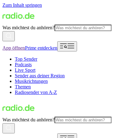
Zum Inhalt springen
Was möchtest du anhören?
App öffnen
Prime entdecken
Top Sender
Podcasts
Live Sport
Sender aus deiner Region
Musikrichtungen
Themen
Radiosender von A-Z
Was möchtest du anhören?