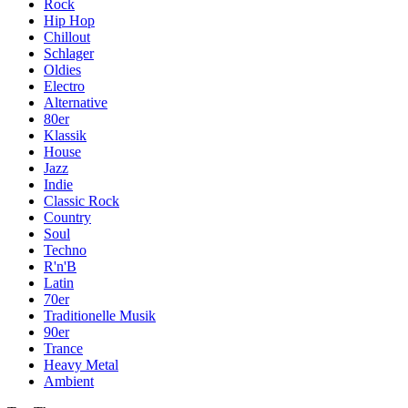
Rock
Hip Hop
Chillout
Schlager
Oldies
Electro
Alternative
80er
Klassik
House
Jazz
Indie
Classic Rock
Country
Soul
Techno
R'n'B
Latin
70er
Traditionelle Musik
90er
Trance
Heavy Metal
Ambient