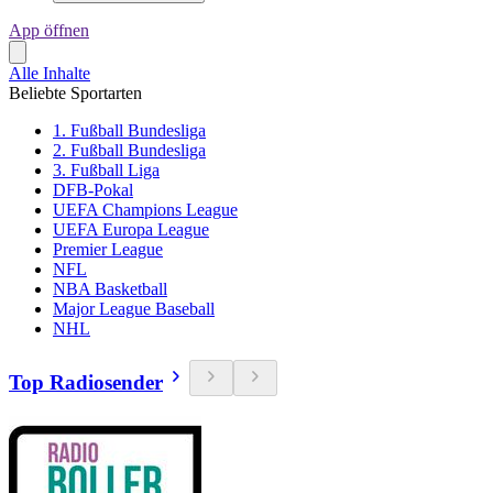
App öffnen
Alle Inhalte
Beliebte Sportarten
1. Fußball Bundesliga
2. Fußball Bundesliga
3. Fußball Liga
DFB-Pokal
UEFA Champions League
UEFA Europa League
Premier League
NFL
NBA Basketball
Major League Baseball
NHL
Top Radiosender