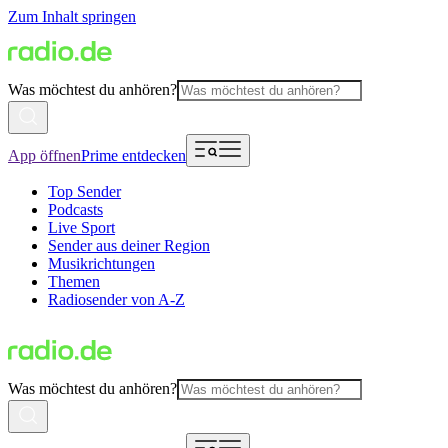
Zum Inhalt springen
Was möchtest du anhören?
App öffnen
Prime entdecken
Top Sender
Podcasts
Live Sport
Sender aus deiner Region
Musikrichtungen
Themen
Radiosender von A-Z
Was möchtest du anhören?