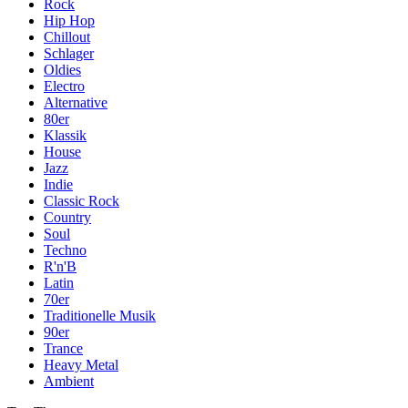
Rock
Hip Hop
Chillout
Schlager
Oldies
Electro
Alternative
80er
Klassik
House
Jazz
Indie
Classic Rock
Country
Soul
Techno
R'n'B
Latin
70er
Traditionelle Musik
90er
Trance
Heavy Metal
Ambient