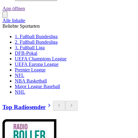
App öffnen
Alle Inhalte
Beliebte Sportarten
1. Fußball Bundesliga
2. Fußball Bundesliga
3. Fußball Liga
DFB-Pokal
UEFA Champions League
UEFA Europa League
Premier League
NFL
NBA Basketball
Major League Baseball
NHL
Top Radiosender