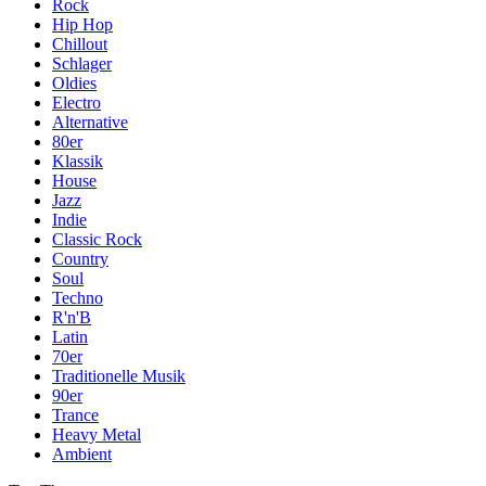
Rock
Hip Hop
Chillout
Schlager
Oldies
Electro
Alternative
80er
Klassik
House
Jazz
Indie
Classic Rock
Country
Soul
Techno
R'n'B
Latin
70er
Traditionelle Musik
90er
Trance
Heavy Metal
Ambient