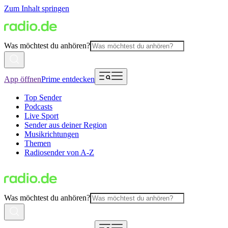
Zum Inhalt springen
Was möchtest du anhören?
App öffnen
Prime entdecken
Top Sender
Podcasts
Live Sport
Sender aus deiner Region
Musikrichtungen
Themen
Radiosender von A-Z
Was möchtest du anhören?