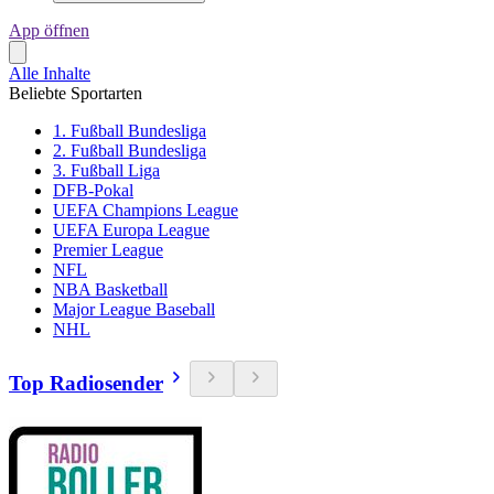
App öffnen
Alle Inhalte
Beliebte Sportarten
1. Fußball Bundesliga
2. Fußball Bundesliga
3. Fußball Liga
DFB-Pokal
UEFA Champions League
UEFA Europa League
Premier League
NFL
NBA Basketball
Major League Baseball
NHL
Top Radiosender