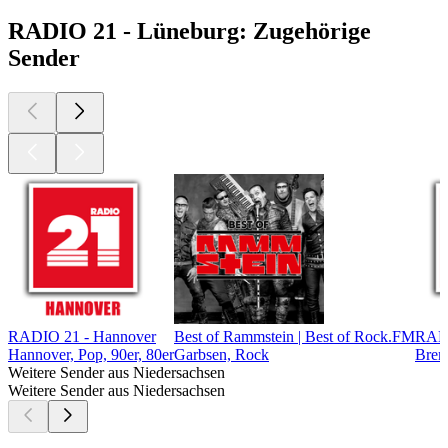
RADIO 21 - Lüneburg: Zugehörige
Sender
RADIO 21 - Hannover
Best of Rammstein | Best of Rock.FM
RADI
Hannover, Pop, 90er, 80er
Garbsen, Rock
Brem
Weitere Sender aus Niedersachsen
Weitere Sender aus Niedersachsen