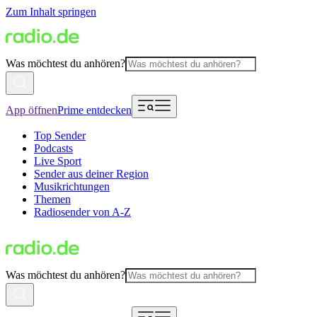
Zum Inhalt springen
Was möchtest du anhören?
App öffnen
Prime entdecken
Top Sender
Podcasts
Live Sport
Sender aus deiner Region
Musikrichtungen
Themen
Radiosender von A-Z
Was möchtest du anhören?