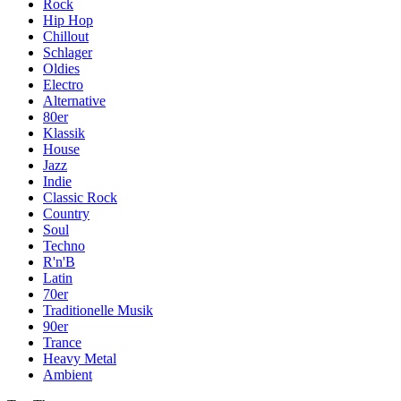
Rock
Hip Hop
Chillout
Schlager
Oldies
Electro
Alternative
80er
Klassik
House
Jazz
Indie
Classic Rock
Country
Soul
Techno
R'n'B
Latin
70er
Traditionelle Musik
90er
Trance
Heavy Metal
Ambient