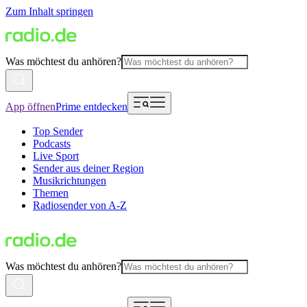
Zum Inhalt springen
Was möchtest du anhören?
App öffnen
Prime entdecken
Top Sender
Podcasts
Live Sport
Sender aus deiner Region
Musikrichtungen
Themen
Radiosender von A-Z
Was möchtest du anhören?