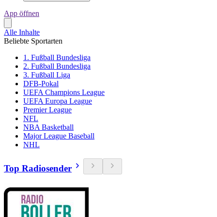
App öffnen
Alle Inhalte
Beliebte Sportarten
1. Fußball Bundesliga
2. Fußball Bundesliga
3. Fußball Liga
DFB-Pokal
UEFA Champions League
UEFA Europa League
Premier League
NFL
NBA Basketball
Major League Baseball
NHL
Top Radiosender