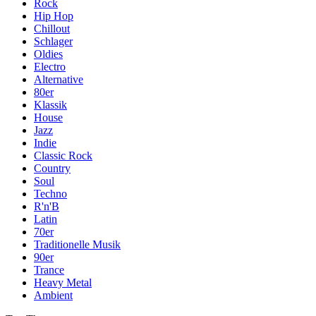
Rock
Hip Hop
Chillout
Schlager
Oldies
Electro
Alternative
80er
Klassik
House
Jazz
Indie
Classic Rock
Country
Soul
Techno
R'n'B
Latin
70er
Traditionelle Musik
90er
Trance
Heavy Metal
Ambient