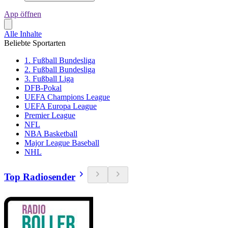
App öffnen
Alle Inhalte
Beliebte Sportarten
1. Fußball Bundesliga
2. Fußball Bundesliga
3. Fußball Liga
DFB-Pokal
UEFA Champions League
UEFA Europa League
Premier League
NFL
NBA Basketball
Major League Baseball
NHL
Top Radiosender