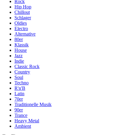
Rock
Hip Hop
Chillout
Schlager
Oldies
Electro
Alternative
80er
Klassik
House
Jazz
Indie
Classic Rock
Country
Soul
Techno
R'n'B
Latin
70er
Traditionelle Musik
90er
Trance
Heavy Metal
Ambient