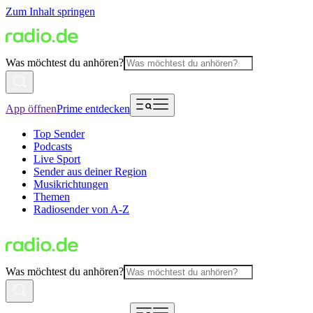
Zum Inhalt springen
Was möchtest du anhören?
App öffnen
Prime entdecken
Top Sender
Podcasts
Live Sport
Sender aus deiner Region
Musikrichtungen
Themen
Radiosender von A-Z
Was möchtest du anhören?