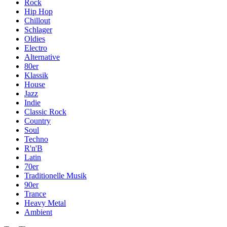
Rock
Hip Hop
Chillout
Schlager
Oldies
Electro
Alternative
80er
Klassik
House
Jazz
Indie
Classic Rock
Country
Soul
Techno
R'n'B
Latin
70er
Traditionelle Musik
90er
Trance
Heavy Metal
Ambient