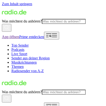
Zum Inhalt springen
Was möchtest du anhören?
App öffnen
Prime entdecken
Top Sender
Podcasts
Live Sport
Sender aus deiner Region
Musikrichtungen
Themen
Radiosender von A-Z
Was möchtest du anhören?