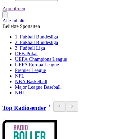
App öffnen
Alle Inhalte
Beliebte Sportarten
1. Fußball Bundesliga
2. Fußball Bundesliga
3. Fußball Liga
DFB-Pokal
UEFA Champions League
UEFA Europa League
Premier League
NFL
NBA Basketball
Major League Baseball
NHL
Top Radiosender