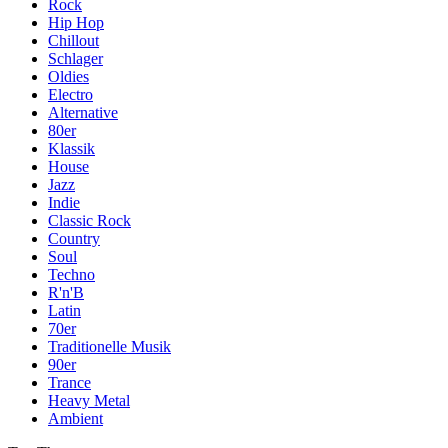
Rock
Hip Hop
Chillout
Schlager
Oldies
Electro
Alternative
80er
Klassik
House
Jazz
Indie
Classic Rock
Country
Soul
Techno
R'n'B
Latin
70er
Traditionelle Musik
90er
Trance
Heavy Metal
Ambient