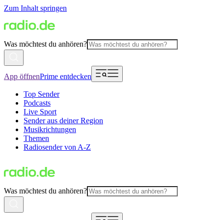
Zum Inhalt springen
Was möchtest du anhören?
App öffnen
Prime entdecken
Top Sender
Podcasts
Live Sport
Sender aus deiner Region
Musikrichtungen
Themen
Radiosender von A-Z
Was möchtest du anhören?