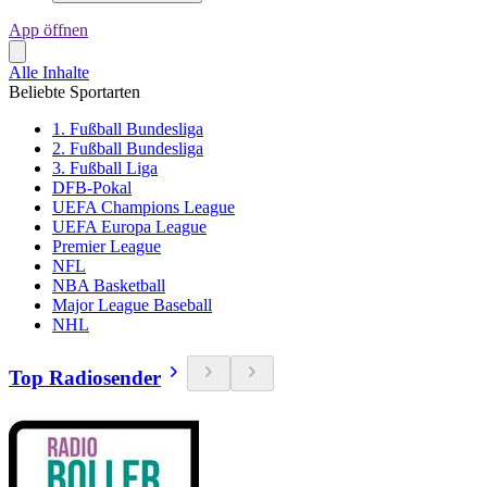
App öffnen
Alle Inhalte
Beliebte Sportarten
1. Fußball Bundesliga
2. Fußball Bundesliga
3. Fußball Liga
DFB-Pokal
UEFA Champions League
UEFA Europa League
Premier League
NFL
NBA Basketball
Major League Baseball
NHL
Top Radiosender