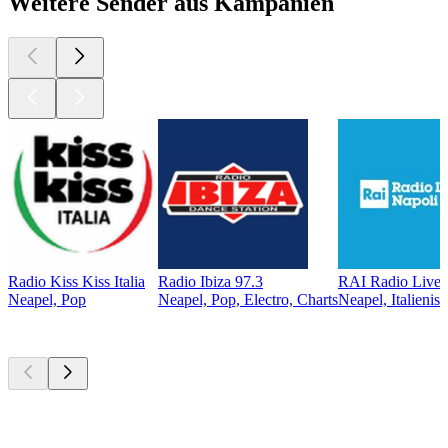
Weitere Sender aus Kampanien
Radio Kiss Kiss Italia
Radio Ibiza 97.3
RAI Radio Live 
Neapel, Pop
Neapel, Pop, Electro, Charts
Neapel, Italienis
Top
Podcasts
Top
Podcasts
Top
Podcasts