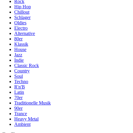
Rock
Hip Hop
Chillout
Schlager
Oldies
Electro
Alternative
80er
Klassik
House
Jazz
Indie
Classic Rock
Country
Soul
Techno
R'n'B
Latin
70er
Traditionelle Musik
90er
Trance
Heavy Metal
Ambient