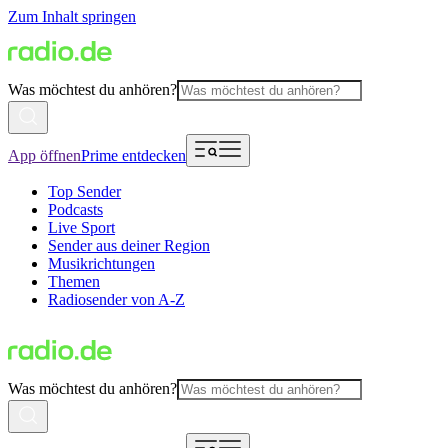
Zum Inhalt springen
Was möchtest du anhören?
App öffnen
Prime entdecken
Top Sender
Podcasts
Live Sport
Sender aus deiner Region
Musikrichtungen
Themen
Radiosender von A-Z
Was möchtest du anhören?