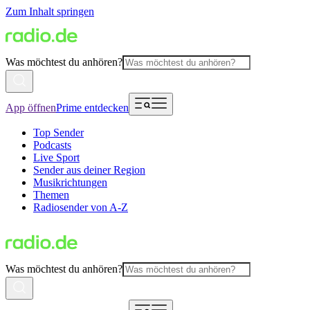
Zum Inhalt springen
Was möchtest du anhören?
App öffnen
Prime entdecken
Top Sender
Podcasts
Live Sport
Sender aus deiner Region
Musikrichtungen
Themen
Radiosender von A-Z
Was möchtest du anhören?