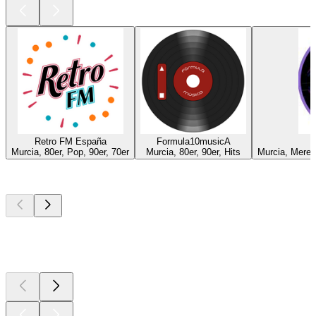
Retro FM España
Formula10musicA
Murcia, 80er, Pop, 90er, 70er
Murcia, 80er, 90er, Hits
Murcia, Meren
Top
Podcasts
Top
Podcasts
Top
Podcasts