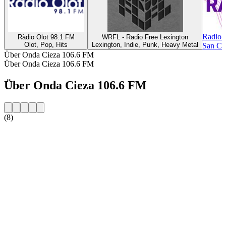
Radio 
Ràdio Olot 98.1 FM
WRFL - Radio Free Lexington
Olot, Pop, Hits
Lexington, Indie, Punk, Heavy Metal
San Car
Über Onda Cieza 106.6 FM
Über Onda Cieza 106.6 FM
Über Onda Cieza 106.6 FM
(8)
Sender-Website