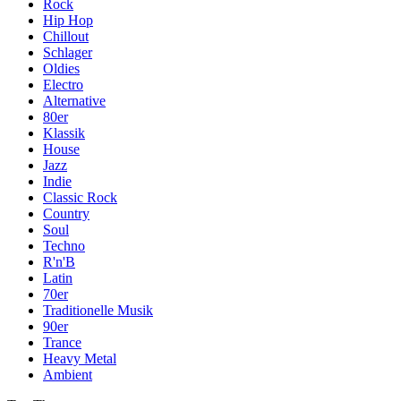
Rock
Hip Hop
Chillout
Schlager
Oldies
Electro
Alternative
80er
Klassik
House
Jazz
Indie
Classic Rock
Country
Soul
Techno
R'n'B
Latin
70er
Traditionelle Musik
90er
Trance
Heavy Metal
Ambient