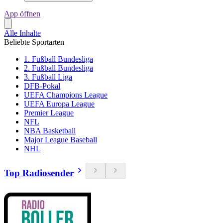
App öffnen
Alle Inhalte
Beliebte Sportarten
1. Fußball Bundesliga
2. Fußball Bundesliga
3. Fußball Liga
DFB-Pokal
UEFA Champions League
UEFA Europa League
Premier League
NFL
NBA Basketball
Major League Baseball
NHL
Top Radiosender