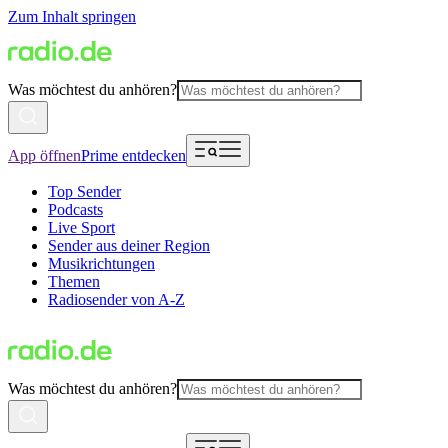
Zum Inhalt springen
Was möchtest du anhören?
App öffnen
Prime entdecken
Top Sender
Podcasts
Live Sport
Sender aus deiner Region
Musikrichtungen
Themen
Radiosender von A-Z
Was möchtest du anhören?