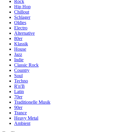
Rock
Hip Hop
Chillout
Schlager
Oldies
Electro
Alternative
80er
Klassik
House
Jazz
Indie
Classic Rock
Country
Soul
Techno
R'n'B
Latin
70er
Traditionelle Musik
90er
Trance
Heavy Metal
Ambient