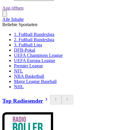
App öffnen
Alle Inhalte
Beliebte Sportarten
1. Fußball Bundesliga
2. Fußball Bundesliga
3. Fußball Liga
DFB-Pokal
UEFA Champions League
UEFA Europa League
Premier League
NFL
NBA Basketball
Major League Baseball
NHL
Top Radiosender