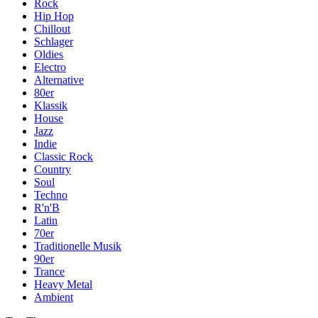
Rock
Hip Hop
Chillout
Schlager
Oldies
Electro
Alternative
80er
Klassik
House
Jazz
Indie
Classic Rock
Country
Soul
Techno
R'n'B
Latin
70er
Traditionelle Musik
90er
Trance
Heavy Metal
Ambient