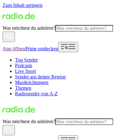
Zum Inhalt springen
Was möchtest du anhören?
App öffnen
Prime entdecken
Top Sender
Podcasts
Live Sport
Sender aus deiner Region
Musikrichtungen
Themen
Radiosender von A-Z
Was möchtest du anhören?