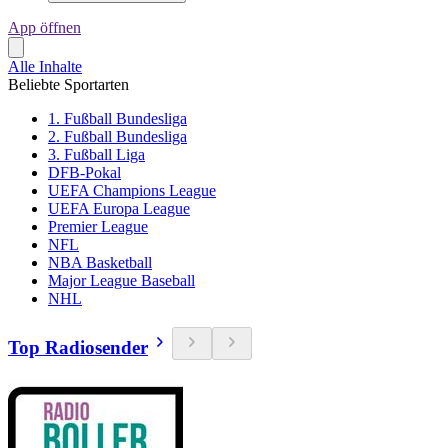
App öffnen
Alle Inhalte
Beliebte Sportarten
1. Fußball Bundesliga
2. Fußball Bundesliga
3. Fußball Liga
DFB-Pokal
UEFA Champions League
UEFA Europa League
Premier League
NFL
NBA Basketball
Major League Baseball
NHL
Top Radiosender