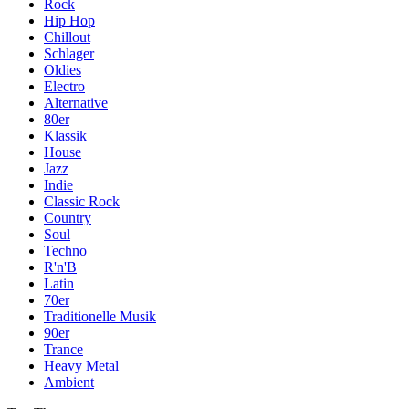
Rock
Hip Hop
Chillout
Schlager
Oldies
Electro
Alternative
80er
Klassik
House
Jazz
Indie
Classic Rock
Country
Soul
Techno
R'n'B
Latin
70er
Traditionelle Musik
90er
Trance
Heavy Metal
Ambient