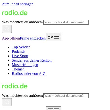
Zum Inhalt springen
Was möchtest du anhören?
App öffnen
Prime entdecken
Top Sender
Podcasts
Live Sport
Sender aus deiner Region
Musikrichtungen
Themen
Radiosender von A-Z
Was möchtest du anhören?