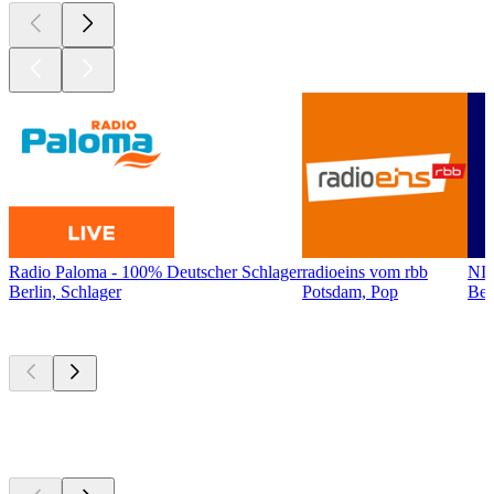
Radio Paloma - 100% Deutscher Schlager
radioeins vom rbb
NI
Berlin, Schlager
Potsdam, Pop
Ber
Top
Podcasts
Top
Podcasts
Top
Podcasts