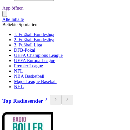
App öffnen
Alle Inhalte
Beliebte Sportarten
1. Fußball Bundesliga
2. Fußball Bundesliga
3. Fußball Liga
DFB-Pokal
UEFA Champions League
UEFA Europa League
Premier League
NFL
NBA Basketball
Major League Baseball
NHL
Top Radiosender