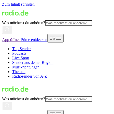
Zum Inhalt springen
Was möchtest du anhören?
App öffnen
Prime entdecken
Top Sender
Podcasts
Live Sport
Sender aus deiner Region
Musikrichtungen
Themen
Radiosender von A-Z
Was möchtest du anhören?