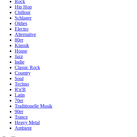
Rock
Hip Hop
Chillout
Schlager
Oldies
Electro
Alternative
80er
Klassik
House
Jazz
Indie
Classic Rock
Country
Soul
Techno
R'n'B
Latin
70er
Traditionelle Musik
90er
Trance
Heavy Metal
Ambient