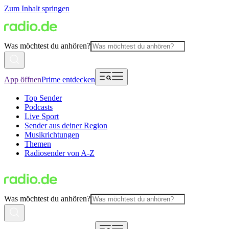
Zum Inhalt springen
Was möchtest du anhören?
App öffnen
Prime entdecken
Top Sender
Podcasts
Live Sport
Sender aus deiner Region
Musikrichtungen
Themen
Radiosender von A-Z
Was möchtest du anhören?