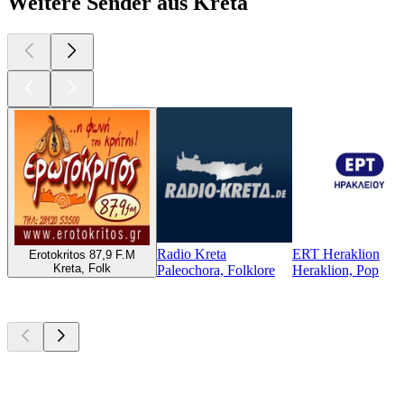
Weitere Sender aus Kreta
Radio Kreta
ERT Heraklion
Erotokritos 87,9 F.M
Kreta, Folk
Paleochora, Folklore
Heraklion, Pop
Top
Podcasts
Top
Podcasts
Top
Podcasts