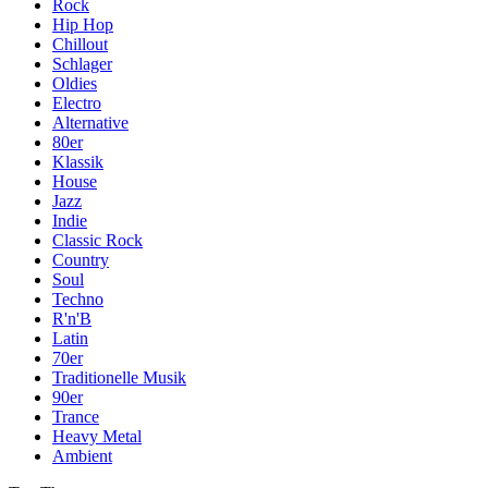
Rock
Hip Hop
Chillout
Schlager
Oldies
Electro
Alternative
80er
Klassik
House
Jazz
Indie
Classic Rock
Country
Soul
Techno
R'n'B
Latin
70er
Traditionelle Musik
90er
Trance
Heavy Metal
Ambient