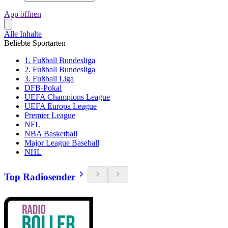
App öffnen
Alle Inhalte
Beliebte Sportarten
1. Fußball Bundesliga
2. Fußball Bundesliga
3. Fußball Liga
DFB-Pokal
UEFA Champions League
UEFA Europa League
Premier League
NFL
NBA Basketball
Major League Baseball
NHL
Top Radiosender