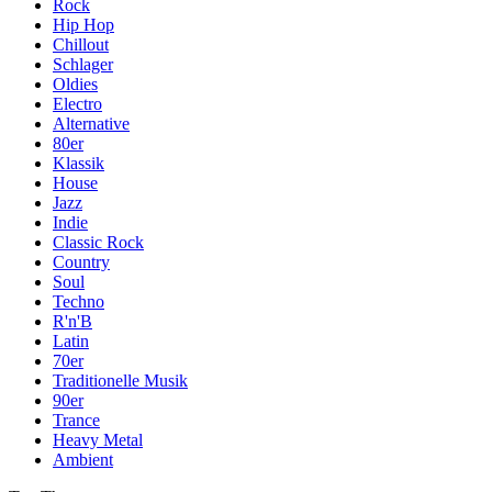
Rock
Hip Hop
Chillout
Schlager
Oldies
Electro
Alternative
80er
Klassik
House
Jazz
Indie
Classic Rock
Country
Soul
Techno
R'n'B
Latin
70er
Traditionelle Musik
90er
Trance
Heavy Metal
Ambient