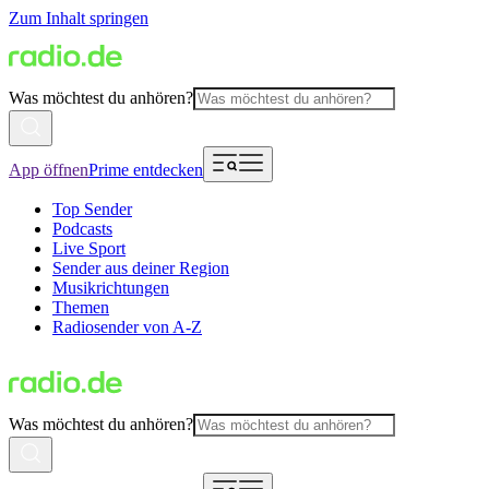
Zum Inhalt springen
Was möchtest du anhören?
App öffnen
Prime entdecken
Top Sender
Podcasts
Live Sport
Sender aus deiner Region
Musikrichtungen
Themen
Radiosender von A-Z
Was möchtest du anhören?