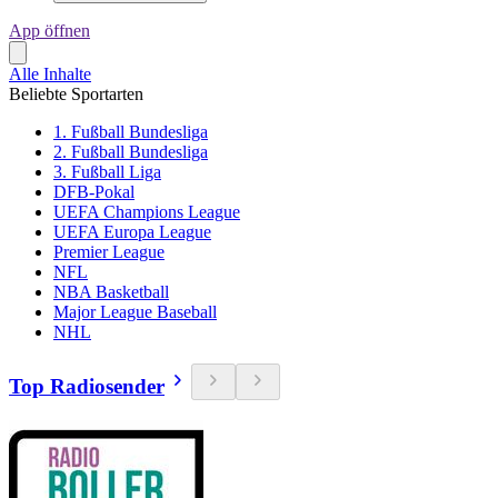
App öffnen
Alle Inhalte
Beliebte Sportarten
1. Fußball Bundesliga
2. Fußball Bundesliga
3. Fußball Liga
DFB-Pokal
UEFA Champions League
UEFA Europa League
Premier League
NFL
NBA Basketball
Major League Baseball
NHL
Top Radiosender