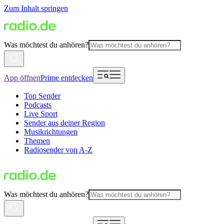
Zum Inhalt springen
Was möchtest du anhören?
App öffnen
Prime entdecken
Top Sender
Podcasts
Live Sport
Sender aus deiner Region
Musikrichtungen
Themen
Radiosender von A-Z
Was möchtest du anhören?