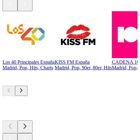
Los 40 Principales España
KISS FM España
CADENA 10
Madrid, Pop, Hits, Charts
Madrid, Pop, 90er, 80er, Hits
Madrid, Pop, 
Top
Podcasts
Top
Podcasts
Top
Podcasts