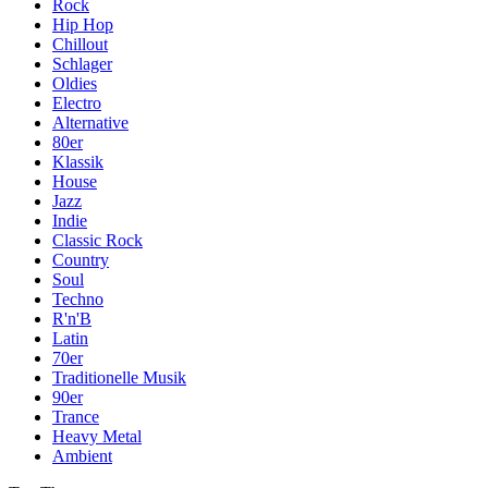
Rock
Hip Hop
Chillout
Schlager
Oldies
Electro
Alternative
80er
Klassik
House
Jazz
Indie
Classic Rock
Country
Soul
Techno
R'n'B
Latin
70er
Traditionelle Musik
90er
Trance
Heavy Metal
Ambient