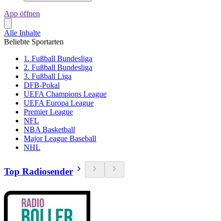
App öffnen
Alle Inhalte
Beliebte Sportarten
1. Fußball Bundesliga
2. Fußball Bundesliga
3. Fußball Liga
DFB-Pokal
UEFA Champions League
UEFA Europa League
Premier League
NFL
NBA Basketball
Major League Baseball
NHL
Top Radiosender