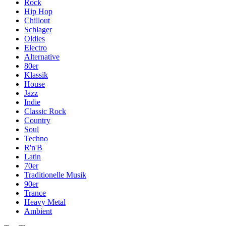
Rock
Hip Hop
Chillout
Schlager
Oldies
Electro
Alternative
80er
Klassik
House
Jazz
Indie
Classic Rock
Country
Soul
Techno
R'n'B
Latin
70er
Traditionelle Musik
90er
Trance
Heavy Metal
Ambient