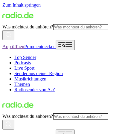
Zum Inhalt springen
Was möchtest du anhören?
App öffnen
Prime entdecken
Top Sender
Podcasts
Live Sport
Sender aus deiner Region
Musikrichtungen
Themen
Radiosender von A-Z
Was möchtest du anhören?