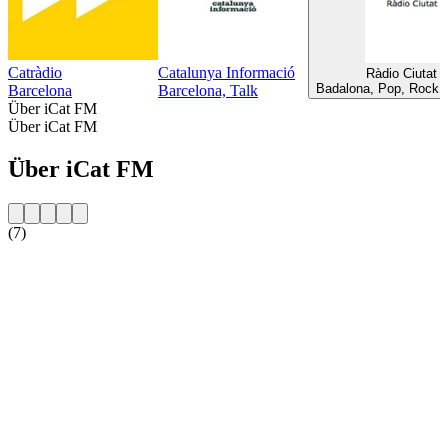
Catràdio
Catalunya Informació
Ràdio Ciutat 
Badalona, Pop, Rock, 
Barcelona
Barcelona, Talk
Über iCat FM
Über iCat FM
Über iCat FM
(7)
Sender-Website