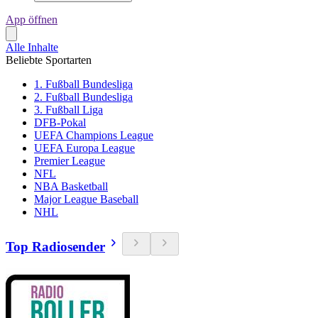
App öffnen
Alle Inhalte
Beliebte Sportarten
1. Fußball Bundesliga
2. Fußball Bundesliga
3. Fußball Liga
DFB-Pokal
UEFA Champions League
UEFA Europa League
Premier League
NFL
NBA Basketball
Major League Baseball
NHL
Top Radiosender