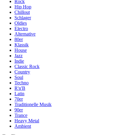
Rock
Hip Hop
Chillout
Schlager
Oldies
Electro
Alternative
80er
Klassik
House
Jazz
Indie
Classic Rock
Country
Soul
Techno
R'n'B
Latin
70er
Traditionelle Musik
90er
Trance
Heavy Metal
Ambient