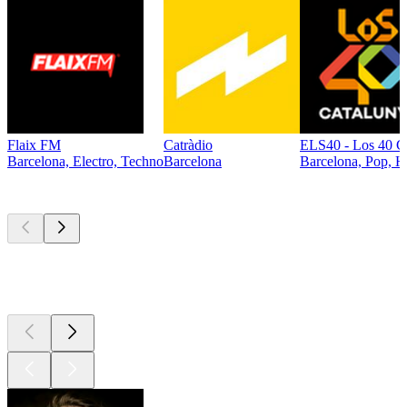
Flaix FM
Catràdio
ELS40 - Los 40 C
Barcelona, Electro, Techno
Barcelona
Barcelona, Pop, Hi
Top
Podcasts
Top
Podcasts
Top
Podcasts