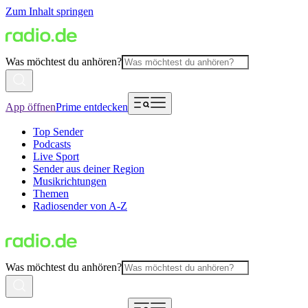
Zum Inhalt springen
Was möchtest du anhören?
App öffnen
Prime entdecken
Top Sender
Podcasts
Live Sport
Sender aus deiner Region
Musikrichtungen
Themen
Radiosender von A-Z
Was möchtest du anhören?