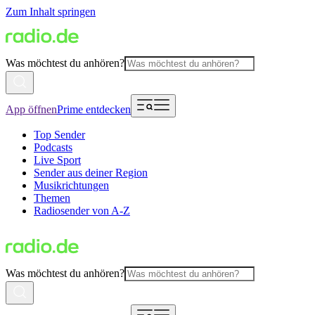
Zum Inhalt springen
Was möchtest du anhören?
App öffnen
Prime entdecken
Top Sender
Podcasts
Live Sport
Sender aus deiner Region
Musikrichtungen
Themen
Radiosender von A-Z
Was möchtest du anhören?