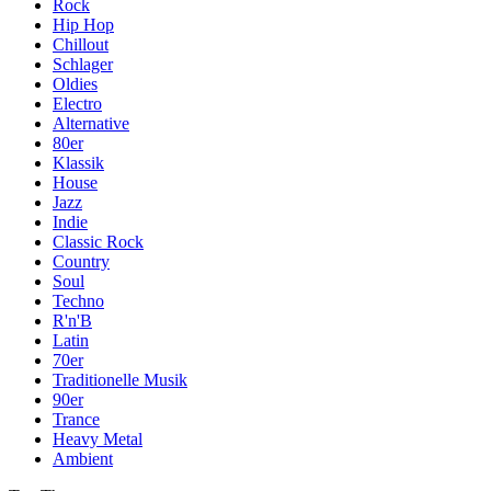
Rock
Hip Hop
Chillout
Schlager
Oldies
Electro
Alternative
80er
Klassik
House
Jazz
Indie
Classic Rock
Country
Soul
Techno
R'n'B
Latin
70er
Traditionelle Musik
90er
Trance
Heavy Metal
Ambient