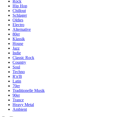
Rock
Hip Hop
Chillout
Schlager
Oldies
Electro
Alternative
80er
Klassik
House
Jazz
Indie
Classic Rock
Country
Soul
Techno
R'n'B
Latin
70er
Traditionelle Musik
90er
Trance
Heavy Metal
Ambient