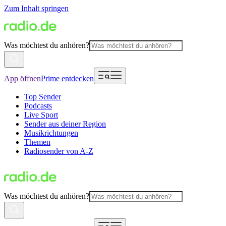
Zum Inhalt springen
Was möchtest du anhören?
App öffnen
Prime entdecken
Top Sender
Podcasts
Live Sport
Sender aus deiner Region
Musikrichtungen
Themen
Radiosender von A-Z
Was möchtest du anhören?