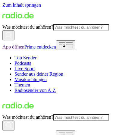
Zum Inhalt springen
Was möchtest du anhören?
App öffnen
Prime entdecken
Top Sender
Podcasts
Live Sport
Sender aus deiner Region
Musikrichtungen
Themen
Radiosender von A-Z
Was möchtest du anhören?