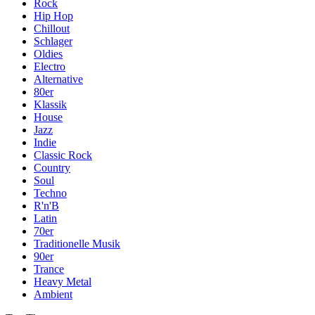
Rock
Hip Hop
Chillout
Schlager
Oldies
Electro
Alternative
80er
Klassik
House
Jazz
Indie
Classic Rock
Country
Soul
Techno
R'n'B
Latin
70er
Traditionelle Musik
90er
Trance
Heavy Metal
Ambient