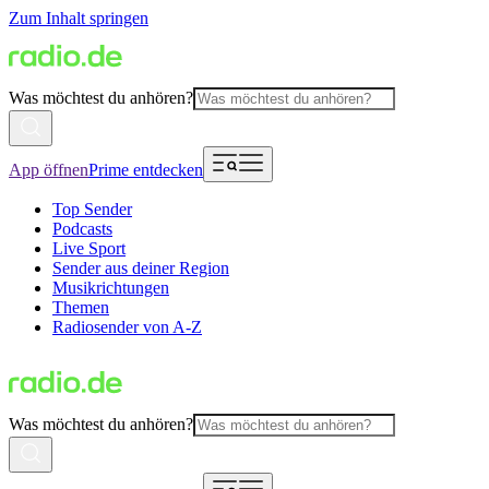
Zum Inhalt springen
Was möchtest du anhören?
App öffnen
Prime entdecken
Top Sender
Podcasts
Live Sport
Sender aus deiner Region
Musikrichtungen
Themen
Radiosender von A-Z
Was möchtest du anhören?