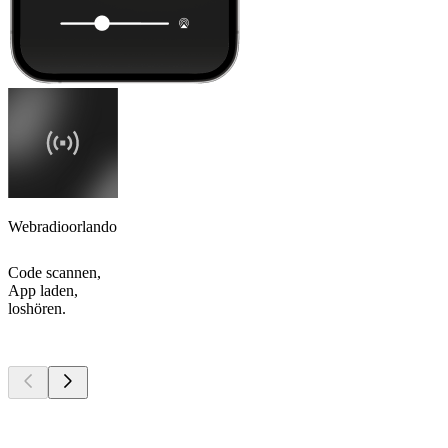
Webradioorlando
Code scannen,
App laden,
loshören.
Top
Podcasts
Top
Podcasts
Top
Podcasts