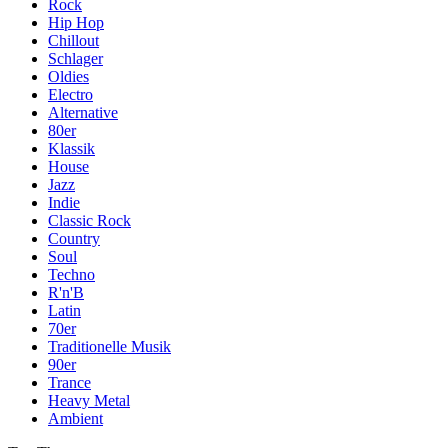
Rock
Hip Hop
Chillout
Schlager
Oldies
Electro
Alternative
80er
Klassik
House
Jazz
Indie
Classic Rock
Country
Soul
Techno
R'n'B
Latin
70er
Traditionelle Musik
90er
Trance
Heavy Metal
Ambient