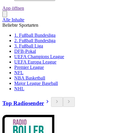
App öffnen
Alle Inhalte
Beliebte Sportarten
1. Fußball Bundesliga
2. Fußball Bundesliga
3. Fußball Liga
DFB-Pokal
UEFA Champions League
UEFA Europa League
Premier League
NFL
NBA Basketball
Major League Baseball
NHL
Top Radiosender