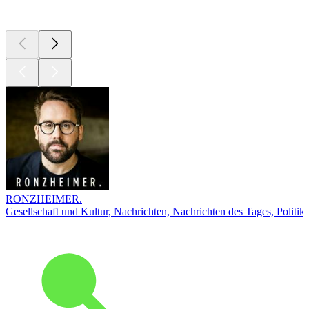
Top
Podcasts
RONZHEIMER.
Gesellschaft und Kultur, Nachrichten, Nachrichten des Tages, Politik