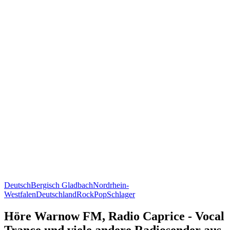
Deutsch
Bergisch Gladbach
Nordrhein-
Westfalen
Deutschland
Rock
Pop
Schlager
Höre Warnow FM, Radio Caprice - Vocal
Trance und viele andere Radiosender aus