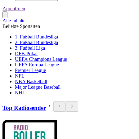
App öffnen
Alle Inhalte
Beliebte Sportarten
1. Fußball Bundesliga
2. Fußball Bundesliga
3. Fußball Liga
DFB-Pokal
UEFA Champions League
UEFA Europa League
Premier League
NFL
NBA Basketball
Major League Baseball
NHL
Top Radiosender