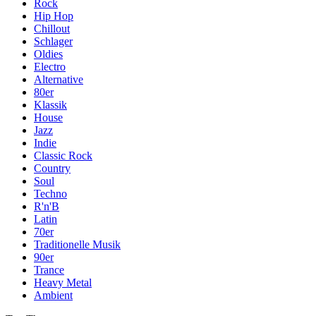
Rock
Hip Hop
Chillout
Schlager
Oldies
Electro
Alternative
80er
Klassik
House
Jazz
Indie
Classic Rock
Country
Soul
Techno
R'n'B
Latin
70er
Traditionelle Musik
90er
Trance
Heavy Metal
Ambient