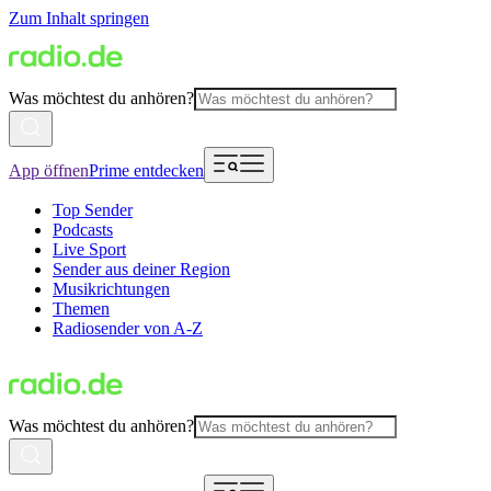
Zum Inhalt springen
Was möchtest du anhören?
App öffnen
Prime entdecken
Top Sender
Podcasts
Live Sport
Sender aus deiner Region
Musikrichtungen
Themen
Radiosender von A-Z
Was möchtest du anhören?