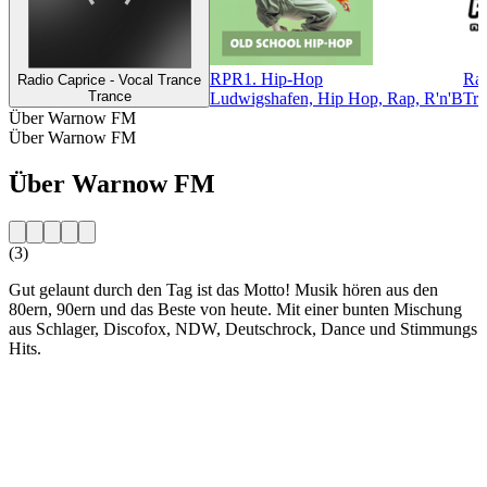
RPR1. Hip-Hop
Rad
Radio Caprice - Vocal Trance
Trance
Ludwigshafen, Hip Hop, Rap, R'n'B
Tra
Über Warnow FM
Über Warnow FM
Über Warnow FM
(3)
Gut gelaunt durch den Tag ist das Motto! Musik hören aus den
80ern, 90ern und das Beste von heute. Mit einer bunten Mischung
aus Schlager, Discofox, NDW, Deutschrock, Dance und Stimmungs
Hits.
Sender-Website