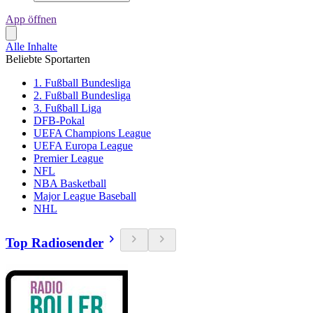
App öffnen
Alle Inhalte
Beliebte Sportarten
1. Fußball Bundesliga
2. Fußball Bundesliga
3. Fußball Liga
DFB-Pokal
UEFA Champions League
UEFA Europa League
Premier League
NFL
NBA Basketball
Major League Baseball
NHL
Top Radiosender