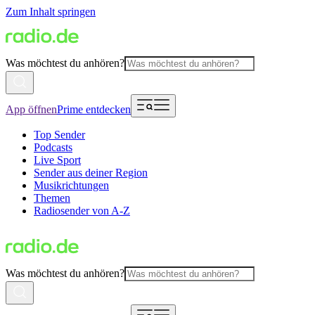
Zum Inhalt springen
Was möchtest du anhören?
App öffnen
Prime entdecken
Top Sender
Podcasts
Live Sport
Sender aus deiner Region
Musikrichtungen
Themen
Radiosender von A-Z
Was möchtest du anhören?