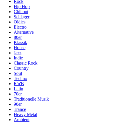
Rock
Hip Hop
Chillout
Schlager
Oldies
Electro
Alternative
80er
Klassik
House
Jazz
Indie
Classic Rock
Country
Soul
Techno
R'n'B
Latin
70er
Traditionelle Musik
90er
Trance
Heavy Metal
Ambient