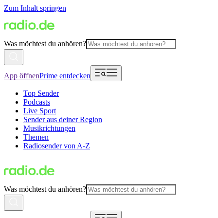
Zum Inhalt springen
Was möchtest du anhören?
App öffnen
Prime entdecken
Top Sender
Podcasts
Live Sport
Sender aus deiner Region
Musikrichtungen
Themen
Radiosender von A-Z
Was möchtest du anhören?