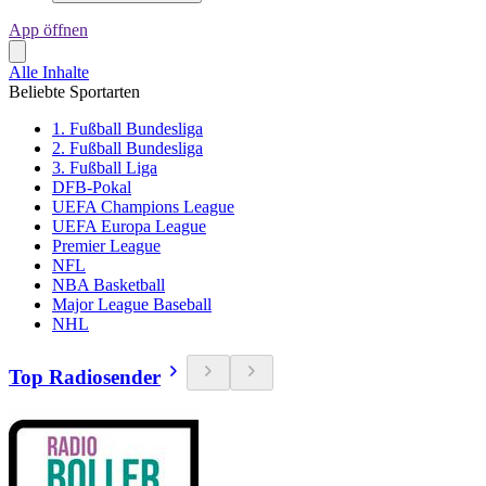
App öffnen
Alle Inhalte
Beliebte Sportarten
1. Fußball Bundesliga
2. Fußball Bundesliga
3. Fußball Liga
DFB-Pokal
UEFA Champions League
UEFA Europa League
Premier League
NFL
NBA Basketball
Major League Baseball
NHL
Top Radiosender