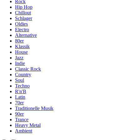
Rock
Hip Hop
Chillout
Schlager
Oldies
Electro
Alternative
80er
Klassik
House
Jazz
Indie
Classic Rock
Country
Soul
Techno
R'n'B
Latin
70er
Traditionelle Musik
90er
Trance
Heavy Metal
Ambient