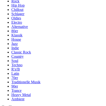
Rock
Hip Hop
Chillout
Schlager
Oldies
Electro
Alternative
80er
Klassik
House
Jazz
Indie
Classic Rock
Country
Soul
Techno
R'n'B
Latin
70er
Traditionelle Musik
90er
Trance
Heavy Metal
Ambient