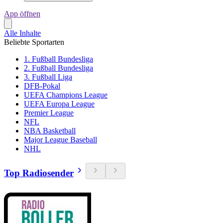
App öffnen
Alle Inhalte
Beliebte Sportarten
1. Fußball Bundesliga
2. Fußball Bundesliga
3. Fußball Liga
DFB-Pokal
UEFA Champions League
UEFA Europa League
Premier League
NFL
NBA Basketball
Major League Baseball
NHL
Top Radiosender