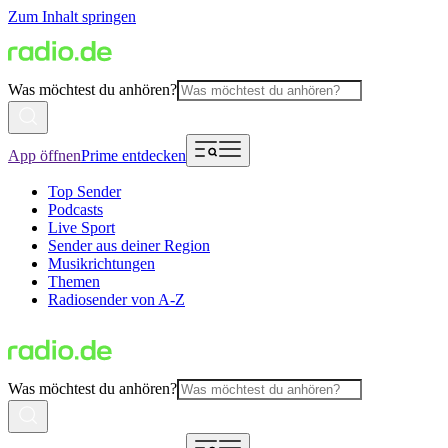
Zum Inhalt springen
Was möchtest du anhören?
App öffnen
Prime entdecken
Top Sender
Podcasts
Live Sport
Sender aus deiner Region
Musikrichtungen
Themen
Radiosender von A-Z
Was möchtest du anhören?